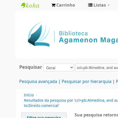
Carrinho
Listas
Biblioteca
Agamenon
Magalhães
Pesquisar
Pesquisa avançada
Pesquisar por hierarquia
P
Início
›
Resultados da pesquisa por 'ccl=pb:Almedina, and a
to:Direito comercial'
Sua pesquisa retorno
Filtre sua pesquisa