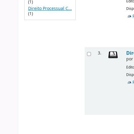
Edit
(1)
Direito Processual C...
Disp
(1)
Dir
3.
po
Edit
Disp