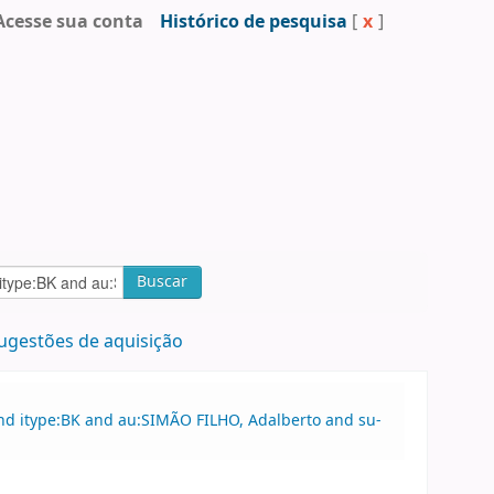
Acesse sua conta
Histórico de pesquisa
[
x
]
Buscar
ugestões de aquisição
nd itype:BK and au:SIMÃO FILHO, Adalberto and su-