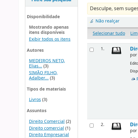
Desculpe, sem suges
Disponibilidade
Não realçar
Mostrando apenas
itens disponíveis
Selecionar tudo
Lim
Exibir todos os itens
Dir
1.
Autores
po
MEDEIROS NETO,
Edit
Elias...
(3)
Disp
SIMÃO FILHO,
Adalber...
(3)
Tipos de materiais
Livros
(3)
Assuntos
Direito Comercial
(2)
Dir
2.
Direito comercial
(1)
po
Direito Empresarial