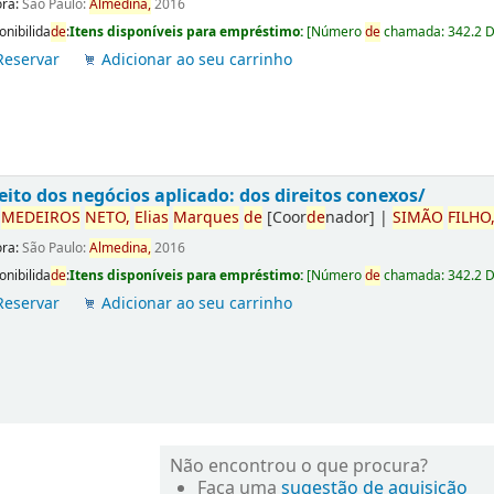
ora:
São Paulo:
Almedina,
2016
onibilida
de
:
Itens disponíveis para empréstimo:
[
Número
de
chamada:
342.2 
Reservar
Adicionar ao seu carrinho
eito dos negócios aplicado: dos direitos conexos/
r
ME
DE
IROS
NETO,
Elias
Marques
de
[Coor
de
nador]
|
SIMÃO
FILHO
ora:
São Paulo:
Almedina,
2016
onibilida
de
:
Itens disponíveis para empréstimo:
[
Número
de
chamada:
342.2 
Reservar
Adicionar ao seu carrinho
Não encontrou o que procura?
Faça uma
sugestão de aquisição