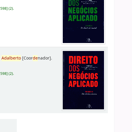
D598
]
(2).
,
Adalberto
[Coor
de
nador]
.
D598
]
(2).