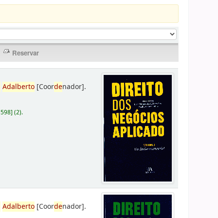
,
Adalberto
[Coor
de
nador]
.
D598
]
(2).
,
Adalberto
[Coor
de
nador]
.