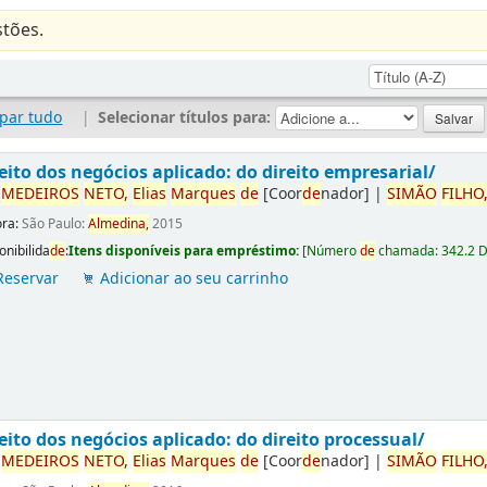
tões.
par tudo
|
Selecionar títulos para:
eito dos negócios aplicado: do direito empresarial/
r
ME
DE
IROS
NETO,
Elias
Marques
de
[Coor
de
nador]
|
SIMÃO
FILHO
ora:
São Paulo:
Almedina,
2015
onibilida
de
:
Itens disponíveis para empréstimo:
[
Número
de
chamada:
342.2 
Reservar
Adicionar ao seu carrinho
eito dos negócios aplicado: do direito processual/
r
ME
DE
IROS
NETO,
Elias
Marques
de
[Coor
de
nador]
|
SIMÃO
FILHO