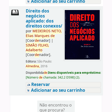
Adicionar ao seu carrinho
Direito dos
negócios
aplicado: dos
direitos conexos/
por
ME
DE
IROS
NETO,
Elias
Marques
de
[Coor
de
nador]
|
SIMÃO
FILHO,
Adalberto
[Coor
de
nador]
.
Editora:
São Paulo:
Almedina,
2016
Disponibilida
de
:
Itens disponíveis para empréstimo:
[
Número
de
chamada:
342.2 D598
]
(2).
Reservar
Adicionar ao seu carrinho
Não encontrou o
que procura?