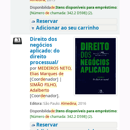
Almedina,
2015
Disponibilida
de
:
Itens disponíveis para empréstimo:
[
Número
de
chamada:
342.2 D598
]
(2).
Reservar
Adicionar ao seu carrinho
Direito dos
negócios
aplicado: do
direito
processual/
por
ME
DE
IROS
NETO,
Elias
Marques
de
[Coor
de
nador]
|
SIMÃO
FILHO,
Adalberto
[Coor
de
nador]
.
Editora:
São Paulo:
Almedina,
2016
Disponibilida
de
:
Itens disponíveis para empréstimo:
[
Número
de
chamada:
342.2 D598
]
(2).
Reservar