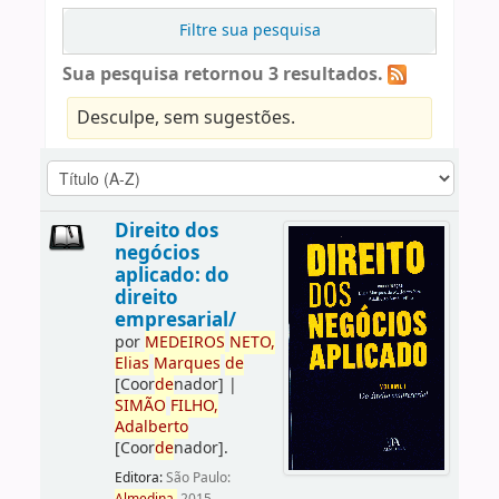
Filtre sua pesquisa
Sua pesquisa retornou 3 resultados.
Desculpe, sem sugestões.
Direito dos
negócios
aplicado: do
direito
empresarial/
por
ME
DE
IROS
NETO,
Elias
Marques
de
[Coor
de
nador]
|
SIMÃO
FILHO,
Adalberto
[Coor
de
nador]
.
Editora:
São Paulo: