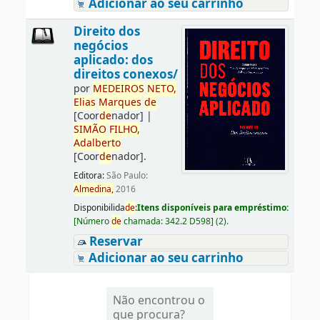
Adicionar ao seu carrinho
Direito dos
negócios
aplicado: dos
direitos conexos/
por
ME
DE
IROS
NETO,
Elias
Marques
de
[Coor
de
nador]
|
SIMÃO
FILHO,
Adalberto
[Coor
de
nador]
.
Editora:
São Paulo:
Almedina,
2016
Disponibilida
de
:
Itens disponíveis para empréstimo:
[
Número
de
chamada:
342.2 D598
]
(2).
Reservar
Adicionar ao seu carrinho
Não encontrou o
que procura?