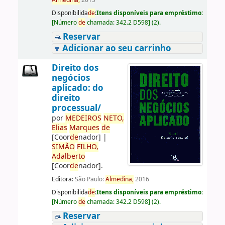
Almedina,
2015
Disponibilida
de
:
Itens disponíveis para empréstimo:
[
Número
de
chamada:
342.2 D598
]
(2).
Reservar
Adicionar ao seu carrinho
Direito dos
negócios
aplicado: do
direito
processual/
por
ME
DE
IROS
NETO,
Elias
Marques
de
[Coor
de
nador]
|
SIMÃO
FILHO,
Adalberto
[Coor
de
nador]
.
Editora:
São Paulo:
Almedina,
2016
Disponibilida
de
:
Itens disponíveis para empréstimo:
[
Número
de
chamada:
342.2 D598
]
(2).
Reservar