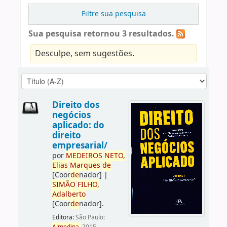
Filtre sua pesquisa
Sua pesquisa retornou 3 resultados.
Desculpe, sem sugestões.
Direito dos
negócios
aplicado: do
direito
empresarial/
por
ME
DE
IROS
NETO,
Elias
Marques
de
[Coor
de
nador]
|
SIMÃO
FILHO,
Adalberto
[Coor
de
nador]
.
Editora:
São Paulo: