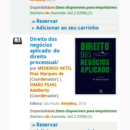
Almedina,
2015
Disponibilida
de
:
Itens disponíveis para empréstimo:
[
Número
de
chamada:
342.2 D598
]
(2).
Reservar
Adicionar ao seu carrinho
Direito dos
negócios
aplicado: do
direito
processual/
por
ME
DE
IROS
NETO,
Elias
Marques
de
[Coor
de
nador]
|
SIMÃO
FILHO,
Adalberto
[Coor
de
nador]
.
Editora:
São Paulo:
Almedina,
2016
Disponibilida
de
:
Itens disponíveis para empréstimo:
[
Número
de
chamada:
342.2 D598
]
(2).
Reservar