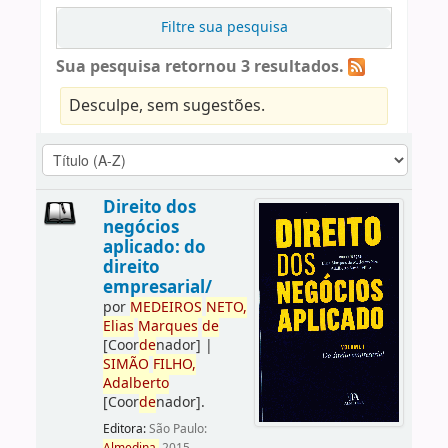
Filtre sua pesquisa
Sua pesquisa retornou 3 resultados.
Desculpe, sem sugestões.
Direito dos
negócios
aplicado: do
direito
empresarial/
por
ME
DE
IROS
NETO,
Elias
Marques
de
[Coor
de
nador]
|
SIMÃO
FILHO,
Adalberto
[Coor
de
nador]
.
Editora:
São Paulo: