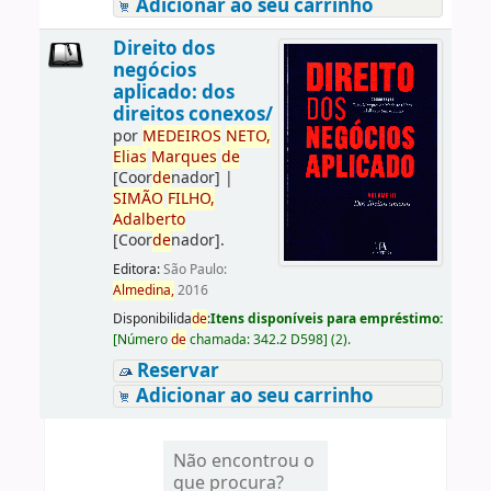
Adicionar ao seu carrinho
Direito dos
negócios
aplicado: dos
direitos conexos/
por
ME
DE
IROS
NETO,
Elias
Marques
de
[Coor
de
nador]
|
SIMÃO
FILHO,
Adalberto
[Coor
de
nador]
.
Editora:
São Paulo:
Almedina,
2016
Disponibilida
de
:
Itens disponíveis para empréstimo:
[
Número
de
chamada:
342.2 D598
]
(2).
Reservar
Adicionar ao seu carrinho
Não encontrou o
que procura?