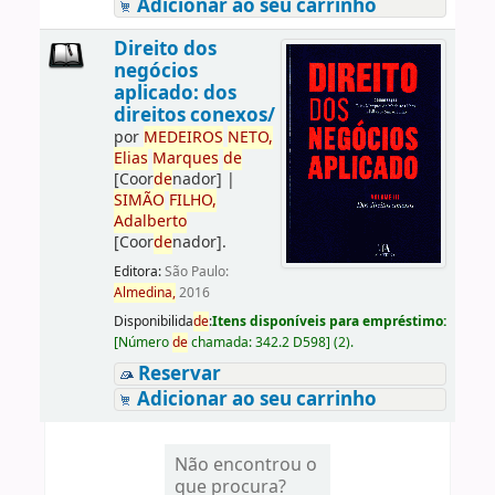
Adicionar ao seu carrinho
Direito dos
negócios
aplicado: dos
direitos conexos/
por
ME
DE
IROS
NETO,
Elias
Marques
de
[Coor
de
nador]
|
SIMÃO
FILHO,
Adalberto
[Coor
de
nador]
.
Editora:
São Paulo:
Almedina,
2016
Disponibilida
de
:
Itens disponíveis para empréstimo:
[
Número
de
chamada:
342.2 D598
]
(2).
Reservar
Adicionar ao seu carrinho
Não encontrou o
que procura?