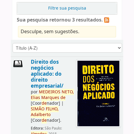
Filtre sua pesquisa
Sua pesquisa retornou 3 resultados.
Desculpe, sem sugestões.
Direito dos
negócios
aplicado: do
direito
empresarial/
por
ME
DE
IROS
NETO,
Elias
Marques
de
[Coor
de
nador]
|
SIMÃO
FILHO,
Adalberto
[Coor
de
nador]
.
Editora:
São Paulo: