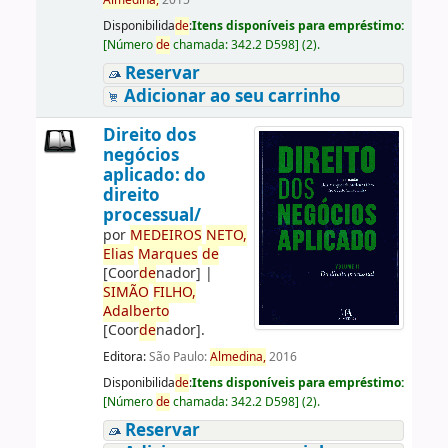
Almedina,
2015
Disponibilida
de
:
Itens disponíveis para empréstimo:
[
Número
de
chamada:
342.2 D598
]
(2).
Reservar
Adicionar ao seu carrinho
Direito dos
negócios
aplicado: do
direito
processual/
por
ME
DE
IROS
NETO,
Elias
Marques
de
[Coor
de
nador]
|
SIMÃO
FILHO,
Adalberto
[Coor
de
nador]
.
Editora:
São Paulo:
Almedina,
2016
Disponibilida
de
:
Itens disponíveis para empréstimo:
[
Número
de
chamada:
342.2 D598
]
(2).
Reservar