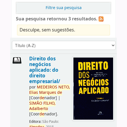
Filtre sua pesquisa
Sua pesquisa retornou 3 resultados.
Desculpe, sem sugestões.
Direito dos
negócios
aplicado: do
direito
empresarial/
por
ME
DE
IROS
NETO,
Elias
Marques
de
[Coor
de
nador]
|
SIMÃO
FILHO,
Adalberto
[Coor
de
nador]
.
Editora:
São Paulo: