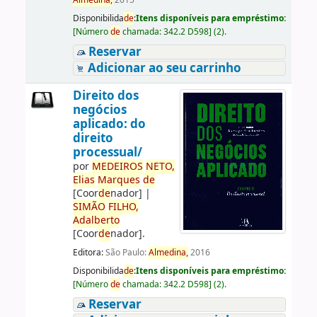
Almedina,
2015
Disponibilida
de
:
Itens disponíveis para empréstimo:
[
Número
de
chamada:
342.2 D598
]
(2).
Reservar
Adicionar ao seu carrinho
Direito dos
negócios
aplicado: do
direito
processual/
por
ME
DE
IROS
NETO,
Elias
Marques
de
[Coor
de
nador]
|
SIMÃO
FILHO,
Adalberto
[Coor
de
nador]
.
Editora:
São Paulo:
Almedina,
2016
Disponibilida
de
:
Itens disponíveis para empréstimo:
[
Número
de
chamada:
342.2 D598
]
(2).
Reservar