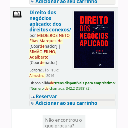
Adicionar ao seu carrinho
Direito dos
negócios
aplicado: dos
direitos conexos/
por
ME
DE
IROS
NETO,
Elias
Marques
de
[Coor
de
nador]
|
SIMÃO
FILHO,
Adalberto
[Coor
de
nador]
.
Editora:
São Paulo:
Almedina,
2016
Disponibilida
de
:
Itens disponíveis para empréstimo:
[
Número
de
chamada:
342.2 D598
]
(2).
Reservar
Adicionar ao seu carrinho
Não encontrou o
que procura?