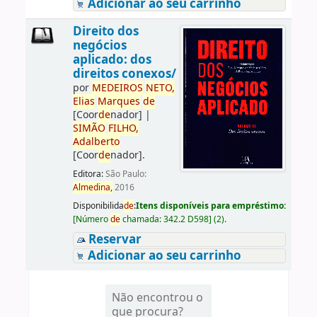
Adicionar ao seu carrinho
Direito dos
negócios
aplicado: dos
direitos conexos/
por
ME
DE
IROS
NETO,
Elias
Marques
de
[Coor
de
nador]
|
SIMÃO
FILHO,
Adalberto
[Coor
de
nador]
.
Editora:
São Paulo:
Almedina,
2016
Disponibilida
de
:
Itens disponíveis para empréstimo:
[
Número
de
chamada:
342.2 D598
]
(2).
Reservar
Adicionar ao seu carrinho
Não encontrou o
que procura?