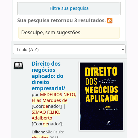
Filtre sua pesquisa
Sua pesquisa retornou 3 resultados.
Desculpe, sem sugestões.
Direito dos
negócios
aplicado: do
direito
empresarial/
por
ME
DE
IROS
NETO,
Elias
Marques
de
[Coor
de
nador]
|
SIMÃO
FILHO,
Adalberto
[Coor
de
nador]
.
Editora:
São Paulo: