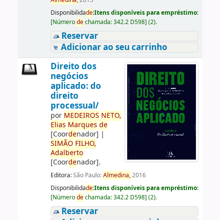
Almedina,
2015
Disponibilida
de
:
Itens disponíveis para empréstimo:
[
Número
de
chamada:
342.2 D598
]
(2).
Reservar
Adicionar ao seu carrinho
Direito dos
negócios
aplicado: do
direito
processual/
por
ME
DE
IROS
NETO,
Elias
Marques
de
[Coor
de
nador]
|
SIMÃO
FILHO,
Adalberto
[Coor
de
nador]
.
Editora:
São Paulo:
Almedina,
2016
Disponibilida
de
:
Itens disponíveis para empréstimo:
[
Número
de
chamada:
342.2 D598
]
(2).
Reservar