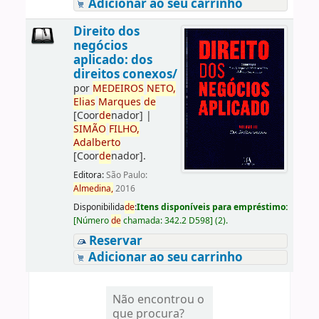
Adicionar ao seu carrinho
Direito dos
negócios
aplicado: dos
direitos conexos/
por
ME
DE
IROS
NETO,
Elias
Marques
de
[Coor
de
nador]
|
SIMÃO
FILHO,
Adalberto
[Coor
de
nador]
.
Editora:
São Paulo:
Almedina,
2016
Disponibilida
de
:
Itens disponíveis para empréstimo:
[
Número
de
chamada:
342.2 D598
]
(2).
Reservar
Adicionar ao seu carrinho
Não encontrou o
que procura?