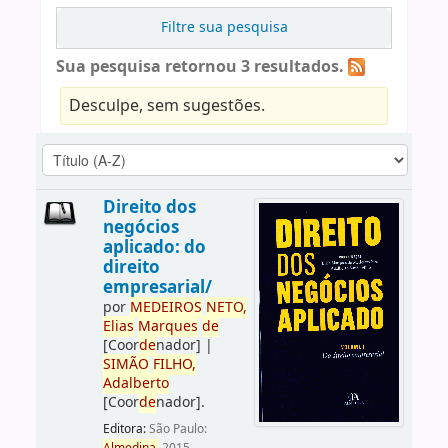
Filtre sua pesquisa
Sua pesquisa retornou 3 resultados.
Desculpe, sem sugestões.
Direito dos
negócios
aplicado: do
direito
empresarial/
por
ME
DE
IROS
NETO,
Elias
Marques
de
[Coor
de
nador]
|
SIMÃO
FILHO,
Adalberto
[Coor
de
nador]
.
Editora:
São Paulo: