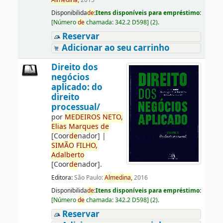
Almedina,
2015
Disponibilida
de
:
Itens disponíveis para empréstimo:
[
Número
de
chamada:
342.2 D598
]
(2).
Reservar
Adicionar ao seu carrinho
Direito dos
negócios
aplicado: do
direito
processual/
por
ME
DE
IROS
NETO,
Elias
Marques
de
[Coor
de
nador]
|
SIMÃO
FILHO,
Adalberto
[Coor
de
nador]
.
Editora:
São Paulo:
Almedina,
2016
Disponibilida
de
:
Itens disponíveis para empréstimo:
[
Número
de
chamada:
342.2 D598
]
(2).
Reservar