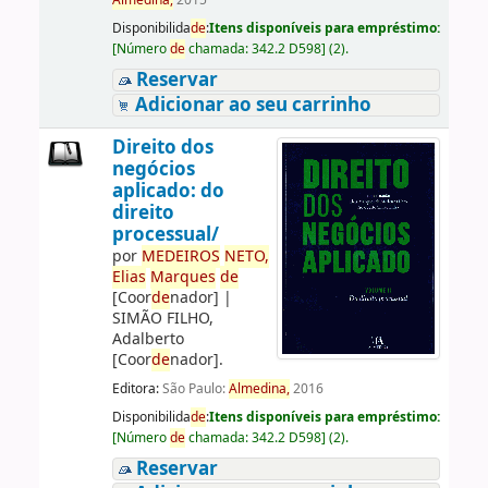
Almedina,
2015
Disponibilida
de
:
Itens disponíveis para empréstimo:
[
Número
de
chamada:
342.2 D598
]
(2).
Reservar
Adicionar ao seu carrinho
Direito dos
negócios
aplicado: do
direito
processual/
por
ME
DE
IROS
NETO,
Elias
Marques
de
[Coor
de
nador]
|
SIMÃO FILHO,
Adalberto
[Coor
de
nador]
.
Editora:
São Paulo:
Almedina,
2016
Disponibilida
de
:
Itens disponíveis para empréstimo:
[
Número
de
chamada:
342.2 D598
]
(2).
Reservar