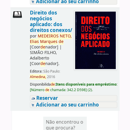
Adicionar ao seu carrinho
Direito dos
negócios
aplicado: dos
direitos conexos/
por
ME
DE
IROS
NETO,
Elias
Marques
de
[Coor
de
nador]
|
SIMÃO FILHO,
Adalberto
[Coor
de
nador]
.
Editora:
São Paulo:
Almedina,
2016
Disponibilida
de
:
Itens disponíveis para empréstimo:
[
Número
de
chamada:
342.2 D598
]
(2).
Reservar
Adicionar ao seu carrinho
Não encontrou o
que procura?