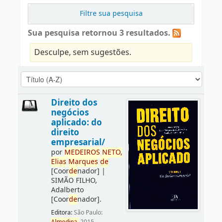
Filtre sua pesquisa
Sua pesquisa retornou 3 resultados.
Desculpe, sem sugestões.
Direito dos
negócios
aplicado: do
direito
empresarial/
por
ME
DE
IROS
NETO,
Elias
Marques
de
[Coor
de
nador]
|
SIMÃO FILHO,
Adalberto
[Coor
de
nador]
.
Editora:
São Paulo: