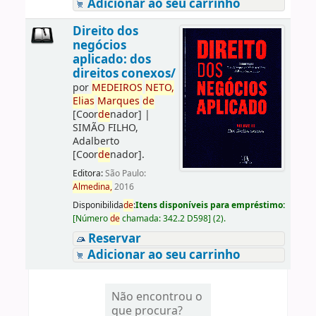
Adicionar ao seu carrinho
Direito dos
negócios
aplicado: dos
direitos conexos/
por
ME
DE
IROS
NETO,
Elias
Marques
de
[Coor
de
nador]
|
SIMÃO FILHO,
Adalberto
[Coor
de
nador]
.
Editora:
São Paulo:
Almedina,
2016
Disponibilida
de
:
Itens disponíveis para empréstimo:
[
Número
de
chamada:
342.2 D598
]
(2).
Reservar
Adicionar ao seu carrinho
Não encontrou o
que procura?