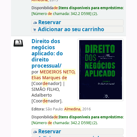
Almedina,
2015
Disponibilida
de
:
Itens disponíveis para empréstimo:
[
Número
de
chamada:
342.2 D598
]
(2).
Reservar
Adicionar ao seu carrinho
Direito dos
negócios
aplicado: do
direito
processual/
por
ME
DE
IROS
NETO,
Elias
Marques
de
[Coor
de
nador]
|
SIMÃO FILHO,
Adalberto
[Coor
de
nador]
.
Editora:
São Paulo:
Almedina,
2016
Disponibilida
de
:
Itens disponíveis para empréstimo:
[
Número
de
chamada:
342.2 D598
]
(2).
Reservar