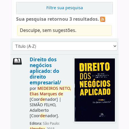
Filtre sua pesquisa
Sua pesquisa retornou 3 resultados.
Desculpe, sem sugestões.
Direito dos
negócios
aplicado: do
direito
empresarial/
por
ME
DE
IROS
NETO,
Elias
Marques
de
[Coor
de
nador]
|
SIMÃO FILHO,
Adalberto
[Coor
de
nador]
.
Editora:
São Paulo: