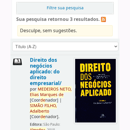
Filtre sua pesquisa
Sua pesquisa retornou 3 resultados.
Desculpe, sem sugestões.
Direito dos
negócios
aplicado: do
direito
empresarial/
por
ME
DE
IROS
NETO,
Elias
Marques
de
[Coor
de
nador]
|
SIMÃO
FILHO,
Adalberto
[Coor
de
nador]
.
Editora:
São Paulo: