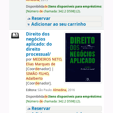
Almedina,
2015
Disponibilida
de
:
Itens disponíveis para empréstimo:
[
Número
de
chamada:
342.2 D598
]
(2).
Reservar
Adicionar ao seu carrinho
Direito dos
negócios
aplicado: do
direito
processual/
por
ME
DE
IROS
NETO,
Elias
Marques
de
[Coor
de
nador]
|
SIMÃO
FILHO,
Adalberto
[Coor
de
nador]
.
Editora:
São Paulo:
Almedina,
2016
Disponibilida
de
:
Itens disponíveis para empréstimo:
[
Número
de
chamada:
342.2 D598
]
(2).
Reservar