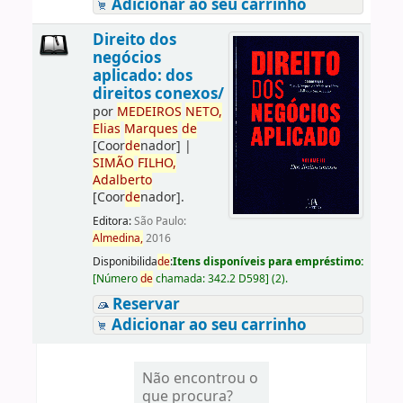
Adicionar ao seu carrinho
Direito dos
negócios
aplicado: dos
direitos conexos/
por
ME
DE
IROS
NETO,
Elias
Marques
de
[Coor
de
nador]
|
SIMÃO
FILHO,
Adalberto
[Coor
de
nador]
.
Editora:
São Paulo:
Almedina,
2016
Disponibilida
de
:
Itens disponíveis para empréstimo:
[
Número
de
chamada:
342.2 D598
]
(2).
Reservar
Adicionar ao seu carrinho
Não encontrou o
que procura?