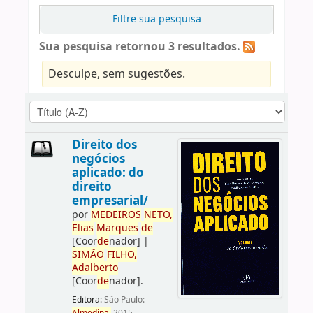
Filtre sua pesquisa
Sua pesquisa retornou 3 resultados.
Desculpe, sem sugestões.
Direito dos
negócios
aplicado: do
direito
empresarial/
por
ME
DE
IROS
NETO,
Elias
Marques
de
[Coor
de
nador]
|
SIMÃO
FILHO,
Adalberto
[Coor
de
nador]
.
Editora:
São Paulo: