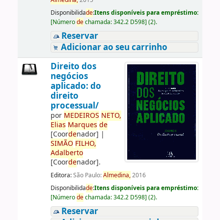
Almedina,
2015
Disponibilida
de
:
Itens disponíveis para empréstimo:
[
Número
de
chamada:
342.2 D598
]
(2).
Reservar
Adicionar ao seu carrinho
Direito dos
negócios
aplicado: do
direito
processual/
por
ME
DE
IROS
NETO,
Elias
Marques
de
[Coor
de
nador]
|
SIMÃO
FILHO,
Adalberto
[Coor
de
nador]
.
Editora:
São Paulo:
Almedina,
2016
Disponibilida
de
:
Itens disponíveis para empréstimo:
[
Número
de
chamada:
342.2 D598
]
(2).
Reservar