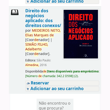
Adicionar ao seu carrinho
Direito dos
negócios
aplicado: dos
direitos conexos/
por
ME
DE
IROS
NETO,
Elias
Marques
de
[Coor
de
nador]
|
SIMÃO
FILHO,
Adalberto
[Coor
de
nador]
.
Editora:
São Paulo:
Almedina,
2016
Disponibilida
de
:
Itens disponíveis para empréstimo:
[
Número
de
chamada:
342.2 D598
]
(2).
Reservar
Adicionar ao seu carrinho
Não encontrou o
que procura?