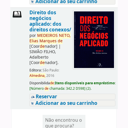
Adicionar ao seu carrinho
Direito dos
negócios
aplicado: dos
direitos conexos/
por
ME
DE
IROS
NETO,
Elias
Marques
de
[Coor
de
nador]
|
SIMÃO FILHO,
Adalberto
[Coor
de
nador]
.
Editora:
São Paulo:
Almedina,
2016
Disponibilida
de
:
Itens disponíveis para empréstimo:
[
Número
de
chamada:
342.2 D598
]
(2).
Reservar
Adicionar ao seu carrinho
Não encontrou o
que procura?