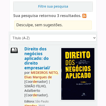
Filtre sua pesquisa
Sua pesquisa retornou 3 resultados.
Desculpe, sem sugestões.
Direito dos
negócios
aplicado: do
direito
empresarial/
por
ME
DE
IROS
NETO,
Elias
Marques
de
[Coor
de
nador]
|
SIMÃO FILHO,
Adalberto
[Coor
de
nador]
.
Editora:
São Paulo: