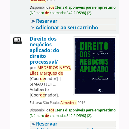
Almedina,
2015
Disponibilida
de
:
Itens disponíveis para empréstimo:
[
Número
de
chamada:
342.2 D598
]
(2).
Reservar
Adicionar ao seu carrinho
Direito dos
negócios
aplicado: do
direito
processual/
por
ME
DE
IROS
NETO,
Elias
Marques
de
[Coor
de
nador]
|
SIMÃO FILHO,
Adalberto
[Coor
de
nador]
.
Editora:
São Paulo:
Almedina,
2016
Disponibilida
de
:
Itens disponíveis para empréstimo:
[
Número
de
chamada:
342.2 D598
]
(2).
Reservar