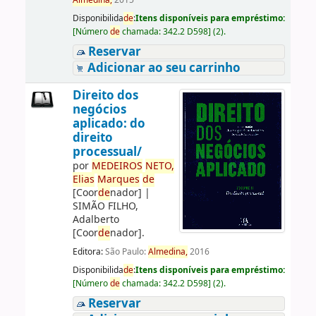
Almedina,
2015
Disponibilida
de
:
Itens disponíveis para empréstimo:
[
Número
de
chamada:
342.2 D598
]
(2).
Reservar
Adicionar ao seu carrinho
Direito dos
negócios
aplicado: do
direito
processual/
por
ME
DE
IROS
NETO,
Elias
Marques
de
[Coor
de
nador]
|
SIMÃO FILHO,
Adalberto
[Coor
de
nador]
.
Editora:
São Paulo:
Almedina,
2016
Disponibilida
de
:
Itens disponíveis para empréstimo:
[
Número
de
chamada:
342.2 D598
]
(2).
Reservar