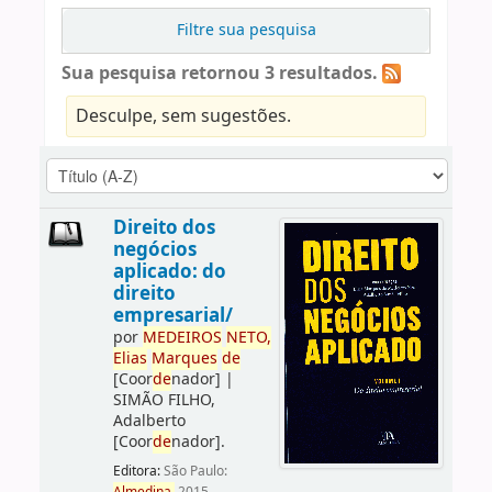
Filtre sua pesquisa
Sua pesquisa retornou 3 resultados.
Desculpe, sem sugestões.
Direito dos
negócios
aplicado: do
direito
empresarial/
por
ME
DE
IROS
NETO,
Elias
Marques
de
[Coor
de
nador]
|
SIMÃO FILHO,
Adalberto
[Coor
de
nador]
.
Editora:
São Paulo: