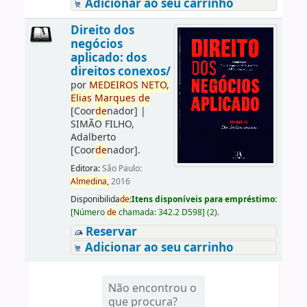
Adicionar ao seu carrinho
Direito dos
negócios
aplicado: dos
direitos conexos/
por
ME
DE
IROS
NETO,
Elias
Marques
de
[Coor
de
nador]
|
SIMÃO FILHO,
Adalberto
[Coor
de
nador]
.
Editora:
São Paulo:
Almedina,
2016
Disponibilida
de
:
Itens disponíveis para empréstimo:
[
Número
de
chamada:
342.2 D598
]
(2).
Reservar
Adicionar ao seu carrinho
Não encontrou o
que procura?