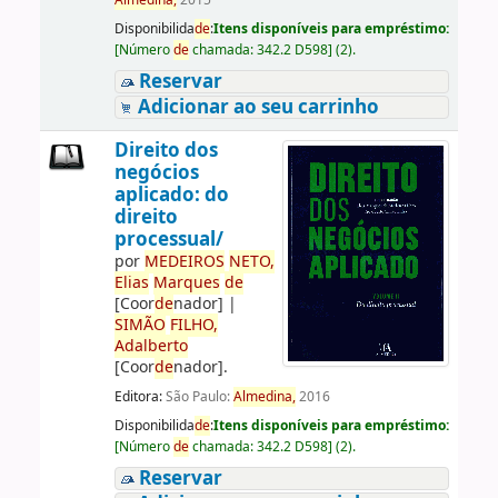
Almedina,
2015
Disponibilida
de
:
Itens disponíveis para empréstimo:
[
Número
de
chamada:
342.2 D598
]
(2).
Reservar
Adicionar ao seu carrinho
Direito dos
negócios
aplicado: do
direito
processual/
por
ME
DE
IROS
NETO,
Elias
Marques
de
[Coor
de
nador]
|
SIMÃO
FILHO,
Adalberto
[Coor
de
nador]
.
Editora:
São Paulo:
Almedina,
2016
Disponibilida
de
:
Itens disponíveis para empréstimo:
[
Número
de
chamada:
342.2 D598
]
(2).
Reservar