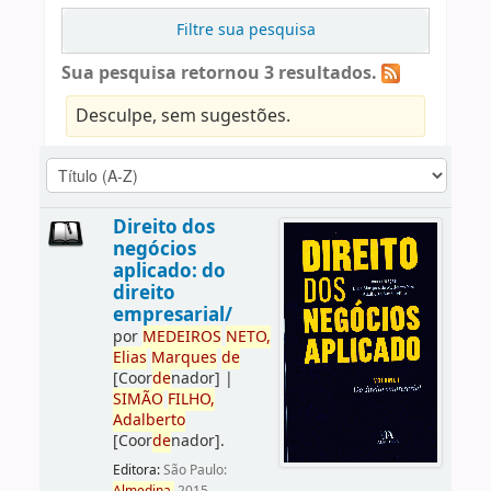
Filtre sua pesquisa
Sua pesquisa retornou 3 resultados.
Desculpe, sem sugestões.
Direito dos
negócios
aplicado: do
direito
empresarial/
por
ME
DE
IROS
NETO,
Elias
Marques
de
[Coor
de
nador]
|
SIMÃO
FILHO,
Adalberto
[Coor
de
nador]
.
Editora:
São Paulo: