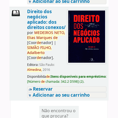
Adicionar ao seu carrinho
Direito dos
negócios
aplicado: dos
direitos conexos/
por
ME
DE
IROS
NETO,
Elias
Marques
de
[Coor
de
nador]
|
SIMÃO
FILHO,
Adalberto
[Coor
de
nador]
.
Editora:
São Paulo:
Almedina,
2016
Disponibilida
de
:
Itens disponíveis para empréstimo:
[
Número
de
chamada:
342.2 D598
]
(2).
Reservar
Adicionar ao seu carrinho
Não encontrou o
que procura?