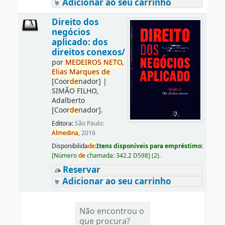
Adicionar ao seu carrinho
Direito dos
negócios
aplicado: dos
direitos conexos/
por
ME
DE
IROS
NETO,
Elias
Marques
de
[Coor
de
nador]
|
SIMÃO FILHO,
Adalberto
[Coor
de
nador]
.
Editora:
São Paulo:
Almedina,
2016
Disponibilida
de
:
Itens disponíveis para empréstimo:
[
Número
de
chamada:
342.2 D598
]
(2).
Reservar
Adicionar ao seu carrinho
Não encontrou o
que procura?