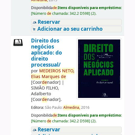
Almedina,
2015
Disponibilida
de
:
Itens disponíveis para empréstimo:
[
Número
de
chamada:
342.2 D598
]
(2).
Reservar
Adicionar ao seu carrinho
Direito dos
negócios
aplicado: do
direito
processual/
por
ME
DE
IROS
NETO,
Elias
Marques
de
[Coor
de
nador]
|
SIMÃO FILHO,
Adalberto
[Coor
de
nador]
.
Editora:
São Paulo:
Almedina,
2016
Disponibilida
de
:
Itens disponíveis para empréstimo:
[
Número
de
chamada:
342.2 D598
]
(2).
Reservar