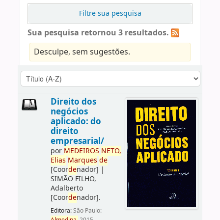
Filtre sua pesquisa
Sua pesquisa retornou 3 resultados.
Desculpe, sem sugestões.
Direito dos
negócios
aplicado: do
direito
empresarial/
por
ME
DE
IROS
NETO,
Elias
Marques
de
[Coor
de
nador]
|
SIMÃO FILHO,
Adalberto
[Coor
de
nador]
.
Editora:
São Paulo: