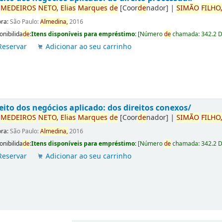
r
ME
DE
IROS
NETO,
Elias
Marques
de
[Coor
de
nador]
|
SIMÃO
FILHO
ora:
São Paulo:
Almedina,
2016
onibilida
de
:
Itens disponíveis para empréstimo:
[
Número
de
chamada:
342.2 
Reservar
Adicionar ao seu carrinho
eito dos negócios aplicado: dos direitos conexos/
r
ME
DE
IROS
NETO,
Elias
Marques
de
[Coor
de
nador]
|
SIMÃO
FILHO
ora:
São Paulo:
Almedina,
2016
onibilida
de
:
Itens disponíveis para empréstimo:
[
Número
de
chamada:
342.2 
Reservar
Adicionar ao seu carrinho