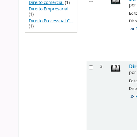
Direito comercial
(1)
po
Direito Empresarial
Edit
(1)
Direito Processual C...
Disp
(1)
Dir
3.
po
Edit
Disp