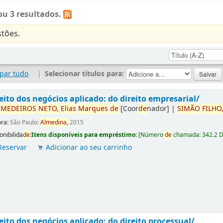
u 3 resultados.
tões.
par tudo
|
Selecionar títulos para:
eito dos negócios aplicado: do direito empresarial/
r
ME
DE
IROS
NETO,
Elias
Marques
de
[Coor
de
nador]
|
SIMÃO
FILHO
ora:
São Paulo:
Almedina,
2015
onibilida
de
:
Itens disponíveis para empréstimo:
[
Número
de
chamada:
342.2 
Reservar
Adicionar ao seu carrinho
eito dos negócios aplicado: do direito processual/