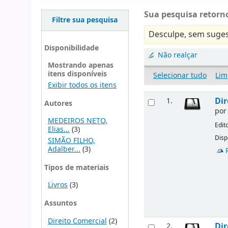
Sua pesquisa retorno
Filtre sua pesquisa
Desculpe, sem suges
Disponibilidade
Não realçar
Mostrando apenas
itens disponíveis
Selecionar tudo
Lim
Exibir todos os itens
Dir
1.
Autores
po
MEDEIROS NETO,
Edit
Elias...
(3)
Disp
SIMÃO FILHO,
Adalber...
(3)
Tipos de materiais
Livros
(3)
Assuntos
Direito Comercial
(2)
Dir
2.