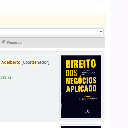
,
Adalberto
[Coor
de
nador]
.
D598
]
(2).