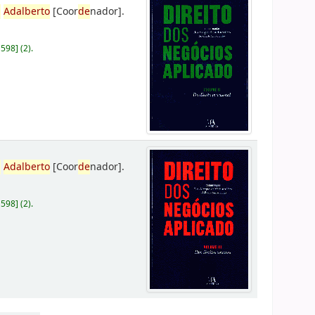
,
Adalberto
[Coor
de
nador]
.
D598
]
(2).
,
Adalberto
[Coor
de
nador]
.
D598
]
(2).