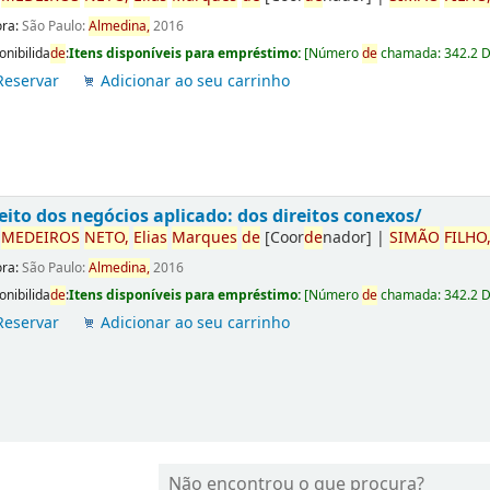
ora:
São Paulo:
Almedina,
2016
onibilida
de
:
Itens disponíveis para empréstimo:
[
Número
de
chamada:
342.2 
Reservar
Adicionar ao seu carrinho
eito dos negócios aplicado: dos direitos conexos/
r
ME
DE
IROS
NETO,
Elias
Marques
de
[Coor
de
nador]
|
SIMÃO
FILHO
ora:
São Paulo:
Almedina,
2016
onibilida
de
:
Itens disponíveis para empréstimo:
[
Número
de
chamada:
342.2 
Reservar
Adicionar ao seu carrinho
Não encontrou o que procura?