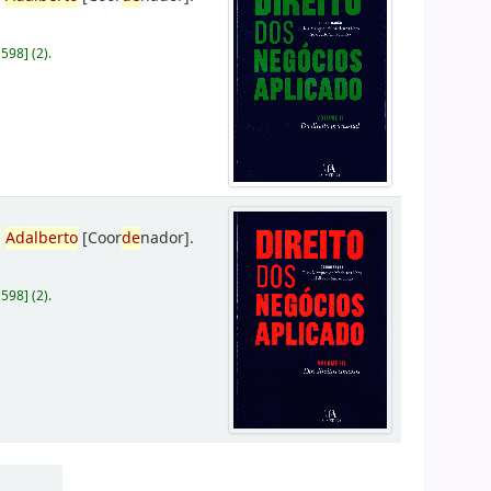
D598
]
(2).
,
Adalberto
[Coor
de
nador]
.
D598
]
(2).