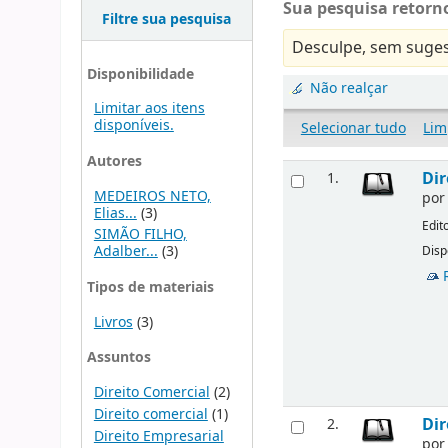
Sua pesquisa retorno
Filtre sua pesquisa
Desculpe, sem suges
Disponibilidade
Não realçar
Limitar aos itens
disponíveis.
Selecionar tudo
Lim
Autores
Dir
1.
MEDEIROS NETO,
po
Elias...
(3)
Edit
SIMÃO FILHO,
Adalber...
(3)
Disp
Tipos de materiais
Livros
(3)
Assuntos
Direito Comercial
(2)
Direito comercial
(1)
Dir
2.
Direito Empresarial
po