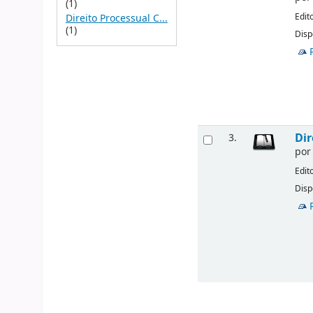
(1)
Edit
Direito Processual C...
(1)
Disp
Dir
3.
po
Edit
Disp