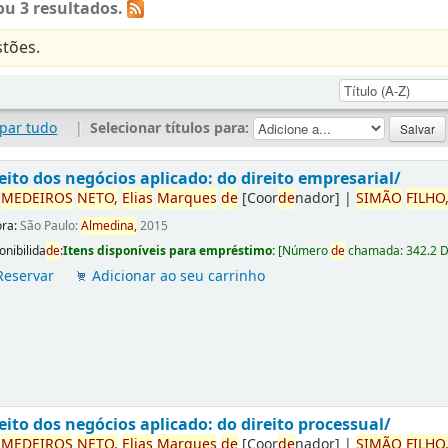
u 3 resultados.
tões.
par tudo
|
Selecionar títulos para:
eito dos negócios aplicado: do direito empresarial/
r
ME
DE
IROS
NETO,
Elias
Marques
de
[Coor
de
nador]
|
SIMÃO
FILHO
ora:
São Paulo:
Almedina,
2015
onibilida
de
:
Itens disponíveis para empréstimo:
[
Número
de
chamada:
342.2 
Reservar
Adicionar ao seu carrinho
eito dos negócios aplicado: do direito processual/
r
ME
DE
IROS
NETO,
Elias
Marques
de
[Coor
de
nador]
|
SIMÃO
FILHO