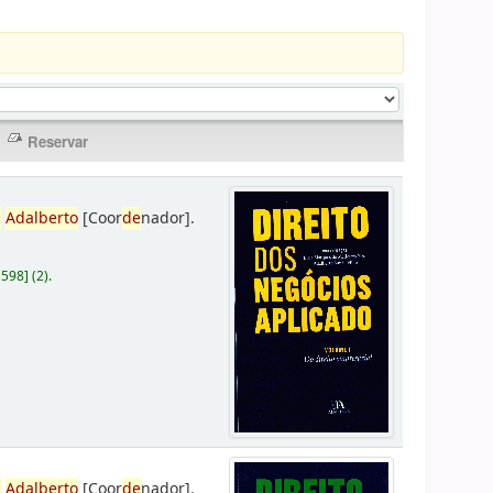
,
Adalberto
[Coor
de
nador]
.
D598
]
(2).
,
Adalberto
[Coor
de
nador]
.