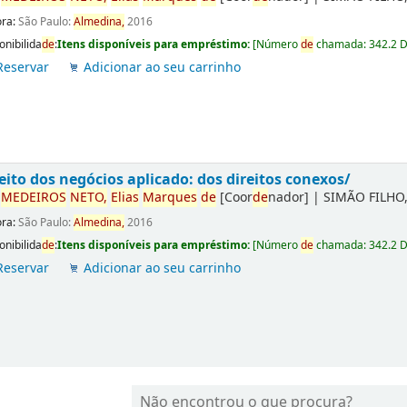
ora:
São Paulo:
Almedina,
2016
onibilida
de
:
Itens disponíveis para empréstimo:
[
Número
de
chamada:
342.2 
Reservar
Adicionar ao seu carrinho
eito dos negócios aplicado: dos direitos conexos/
r
ME
DE
IROS
NETO,
Elias
Marques
de
[Coor
de
nador]
|
SIMÃO FILHO,
ora:
São Paulo:
Almedina,
2016
onibilida
de
:
Itens disponíveis para empréstimo:
[
Número
de
chamada:
342.2 
Reservar
Adicionar ao seu carrinho
Não encontrou o que procura?