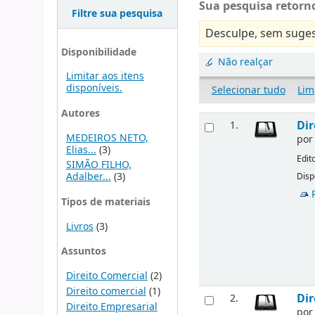
Sua pesquisa retorno
Filtre sua pesquisa
Desculpe, sem suges
Disponibilidade
Não realçar
Limitar aos itens
disponíveis.
Selecionar tudo
Lim
Autores
Dir
1.
MEDEIROS NETO,
po
Elias...
(3)
Edit
SIMÃO FILHO,
Adalber...
(3)
Disp
Tipos de materiais
Livros
(3)
Assuntos
Direito Comercial
(2)
Direito comercial
(1)
Dir
2.
Direito Empresarial
po