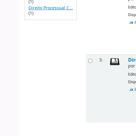
(1)
Edit
Direito Processual C...
(1)
Disp
Dir
3.
po
Edit
Disp