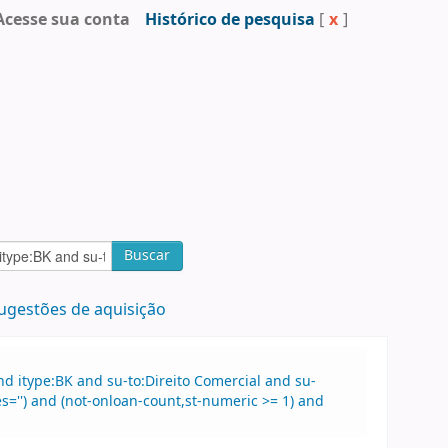
Acesse sua conta
Histórico de pesquisa
[
x
]
Buscar
ugestões de aquisição
d itype:BK and su-to:Direito Comercial and su-
es='') and (not-onloan-count,st-numeric >= 1) and