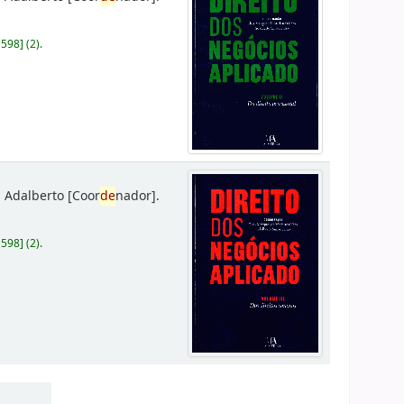
D598
]
(2).
 Adalberto
[Coor
de
nador]
.
D598
]
(2).