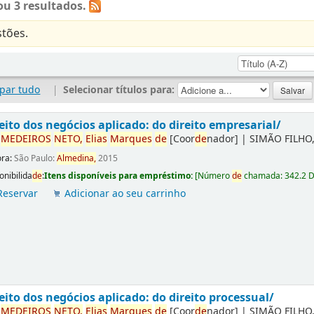
u 3 resultados.
tões.
par tudo
|
Selecionar títulos para:
eito dos negócios aplicado: do direito empresarial/
r
ME
DE
IROS
NETO,
Elias
Marques
de
[Coor
de
nador]
|
SIMÃO FILHO,
ora:
São Paulo:
Almedina,
2015
onibilida
de
:
Itens disponíveis para empréstimo:
[
Número
de
chamada:
342.2 
Reservar
Adicionar ao seu carrinho
eito dos negócios aplicado: do direito processual/
r
ME
DE
IROS
NETO,
Elias
Marques
de
[Coor
de
nador]
|
SIMÃO FILHO,