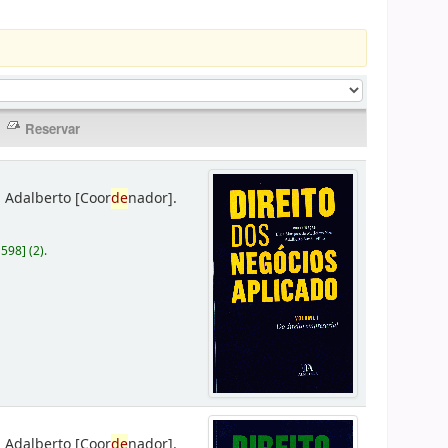
 Adalberto
[Coor
de
nador]
.
D598
]
(2).
 Adalberto
[Coor
de
nador]
.