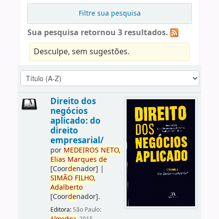
Filtre sua pesquisa
Sua pesquisa retornou 3 resultados.
Desculpe, sem sugestões.
Direito dos
negócios
aplicado: do
direito
empresarial/
por
ME
DE
IROS
NETO,
Elias
Marques
de
[Coor
de
nador]
|
SIMÃO
FILHO,
Adalberto
[Coor
de
nador]
.
Editora:
São Paulo: