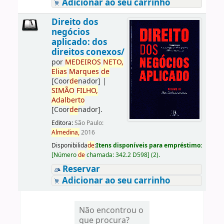
Adicionar ao seu carrinho
Direito dos
negócios
aplicado: dos
direitos conexos/
por
ME
DE
IROS
NETO,
Elias
Marques
de
[Coor
de
nador]
|
SIMÃO
FILHO,
Adalberto
[Coor
de
nador]
.
Editora:
São Paulo:
Almedina,
2016
Disponibilida
de
:
Itens disponíveis para empréstimo:
[
Número
de
chamada:
342.2 D598
]
(2).
Reservar
Adicionar ao seu carrinho
Não encontrou o
que procura?