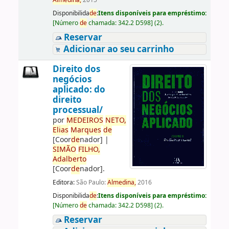
Almedina,
2015
Disponibilida
de
:
Itens disponíveis para empréstimo:
[
Número
de
chamada:
342.2 D598
]
(2).
Reservar
Adicionar ao seu carrinho
Direito dos
negócios
aplicado: do
direito
processual/
por
ME
DE
IROS
NETO,
Elias
Marques
de
[Coor
de
nador]
|
SIMÃO
FILHO,
Adalberto
[Coor
de
nador]
.
Editora:
São Paulo:
Almedina,
2016
Disponibilida
de
:
Itens disponíveis para empréstimo:
[
Número
de
chamada:
342.2 D598
]
(2).
Reservar