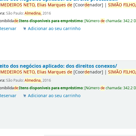
r
ME
DE
IROS
NETO,
Elias
Marques
de
[Coor
de
nador]
|
SIMÃO
FILHO
ora:
São Paulo:
Almedina,
2016
onibilida
de
:
Itens disponíveis para empréstimo:
[
Número
de
chamada:
342.2 
Reservar
Adicionar ao seu carrinho
eito dos negócios aplicado: dos direitos conexos/
r
ME
DE
IROS
NETO,
Elias
Marques
de
[Coor
de
nador]
|
SIMÃO
FILHO
ora:
São Paulo:
Almedina,
2016
onibilida
de
:
Itens disponíveis para empréstimo:
[
Número
de
chamada:
342.2 
Reservar
Adicionar ao seu carrinho