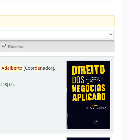
,
Adalberto
[Coor
de
nador]
.
D598
]
(2).