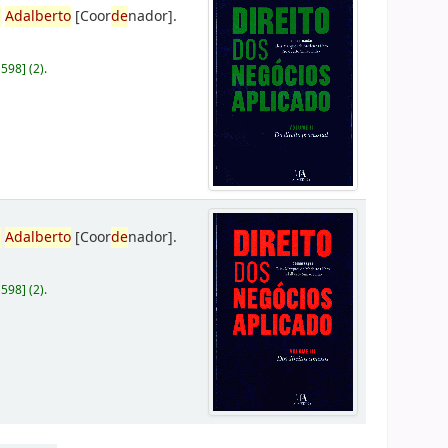
,
Adalberto
[Coor
de
nador]
.
D598
]
(2).
,
Adalberto
[Coor
de
nador]
.
D598
]
(2).