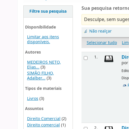
Sua pesquisa retorno
Filtre sua pesquisa
Desculpe, sem suges
Disponibilidade
Não realçar
Limitar aos itens
disponíveis.
Selecionar tudo
Lim
Autores
Dir
1.
MEDEIROS NETO,
po
Elias...
(3)
Edit
SIMÃO FILHO,
Adalber...
(3)
Disp
Tipos de materiais
Livros
(3)
Assuntos
Direito Comercial
(2)
Direito comercial
(1)
Dir
2.