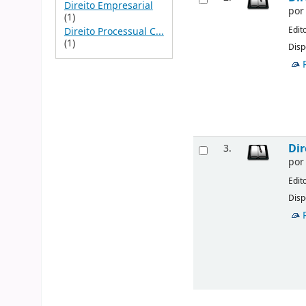
Direito Empresarial
po
(1)
Edit
Direito Processual C...
(1)
Disp
Dir
3.
po
Edit
Disp