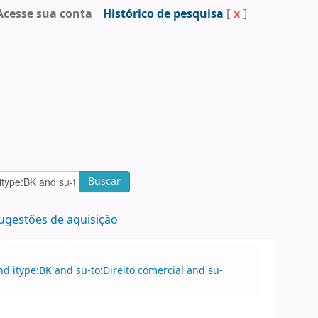
Acesse sua conta
Histórico de pesquisa
[
x
]
Buscar
ugestões de aquisição
 itype:BK and su-to:Direito comercial and su-