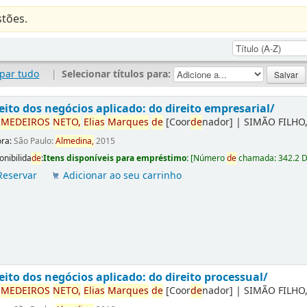
tões.
par tudo
|
Selecionar títulos para:
eito dos negócios aplicado: do direito empresarial/
r
ME
DE
IROS
NETO,
Elias
Marques
de
[Coor
de
nador]
|
SIMÃO FILHO,
ora:
São Paulo:
Almedina,
2015
onibilida
de
:
Itens disponíveis para empréstimo:
[
Número
de
chamada:
342.2 
Reservar
Adicionar ao seu carrinho
eito dos negócios aplicado: do direito processual/
r
ME
DE
IROS
NETO,
Elias
Marques
de
[Coor
de
nador]
|
SIMÃO FILHO,