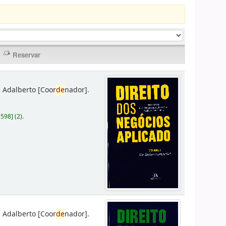
 Adalberto
[Coor
de
nador]
.
D598
]
(2).
 Adalberto
[Coor
de
nador]
.