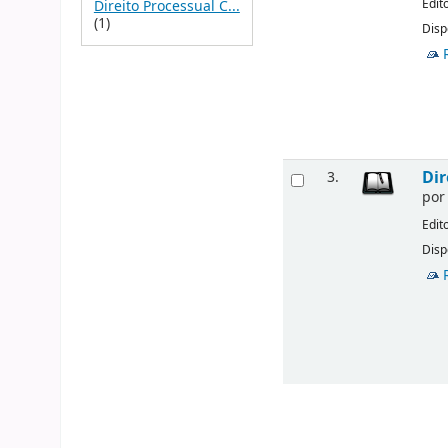
Edit
Direito Processual C...
(1)
Disp
Dir
3.
po
Edit
Disp