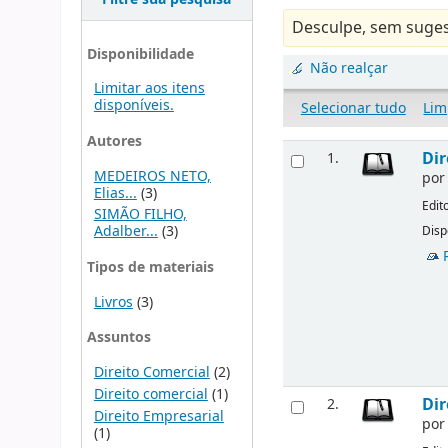
Desculpe, sem suges
Disponibilidade
Não realçar
Limitar aos itens
disponíveis.
Selecionar tudo
Lim
Autores
Dir
1.
MEDEIROS NETO,
po
Elias...
(3)
Edit
SIMÃO FILHO,
Adalber...
(3)
Disp
Tipos de materiais
Livros
(3)
Assuntos
Direito Comercial
(2)
Direito comercial
(1)
Dir
2.
Direito Empresarial
po
(1)