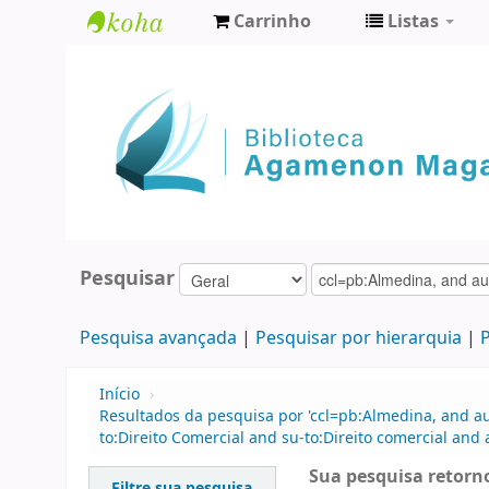
Carrinho
Listas
Biblioteca
Agamenon
Magalhães
Pesquisar
Pesquisa avançada
Pesquisar por hierarquia
P
Início
›
Resultados da pesquisa por 'ccl=pb:Almedina, and au
to:Direito Comercial and su-to:Direito comercial an
Sua pesquisa retorno
Filtre sua pesquisa