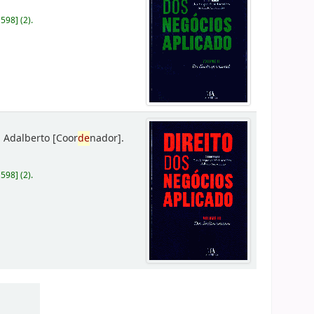
D598
]
(2).
 Adalberto
[Coor
de
nador]
.
D598
]
(2).