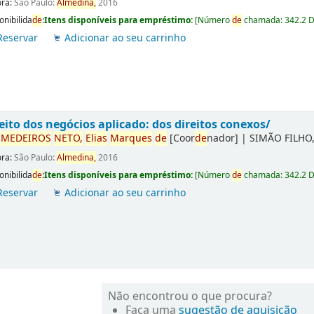
ora:
São Paulo:
Almedina,
2016
onibilida
de
:
Itens disponíveis para empréstimo:
[
Número
de
chamada:
342.2 
Reservar
Adicionar ao seu carrinho
eito dos negócios aplicado: dos direitos conexos/
r
ME
DE
IROS
NETO,
Elias
Marques
de
[Coor
de
nador]
|
SIMÃO FILHO,
ora:
São Paulo:
Almedina,
2016
onibilida
de
:
Itens disponíveis para empréstimo:
[
Número
de
chamada:
342.2 
Reservar
Adicionar ao seu carrinho
Não encontrou o que procura?
Faça uma
sugestão de aquisição