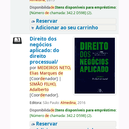
Almedina,
2015
Disponibilida
de
:
Itens disponíveis para empréstimo:
[
Número
de
chamada:
342.2 D598
]
(2).
Reservar
Adicionar ao seu carrinho
Direito dos
negócios
aplicado: do
direito
processual/
por
ME
DE
IROS
NETO,
Elias
Marques
de
[Coor
de
nador]
|
SIMÃO
FILHO,
Adalberto
[Coor
de
nador]
.
Editora:
São Paulo:
Almedina,
2016
Disponibilida
de
:
Itens disponíveis para empréstimo:
[
Número
de
chamada:
342.2 D598
]
(2).
Reservar