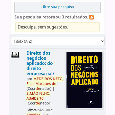
Filtre sua pesquisa
Sua pesquisa retornou 3 resultados.
Desculpe, sem sugestões.
Direito dos
negócios
aplicado: do
direito
empresarial/
por
ME
DE
IROS
NETO,
Elias
Marques
de
[Coor
de
nador]
|
SIMÃO
FILHO,
Adalberto
[Coor
de
nador]
.
Editora:
São Paulo: