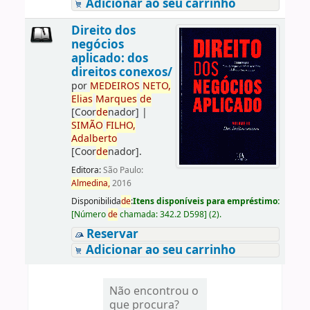
Adicionar ao seu carrinho
Direito dos
negócios
aplicado: dos
direitos conexos/
por
ME
DE
IROS
NETO,
Elias
Marques
de
[Coor
de
nador]
|
SIMÃO
FILHO,
Adalberto
[Coor
de
nador]
.
Editora:
São Paulo:
Almedina,
2016
Disponibilida
de
:
Itens disponíveis para empréstimo:
[
Número
de
chamada:
342.2 D598
]
(2).
Reservar
Adicionar ao seu carrinho
Não encontrou o
que procura?