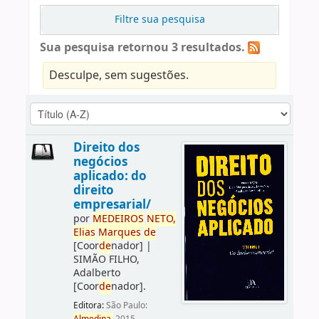
Filtre sua pesquisa
Sua pesquisa retornou 3 resultados.
Desculpe, sem sugestões.
Direito dos
negócios
aplicado: do
direito
empresarial/
por
ME
DE
IROS
NETO,
Elias
Marques
de
[Coor
de
nador]
|
SIMÃO FILHO,
Adalberto
[Coor
de
nador]
.
Editora:
São Paulo: