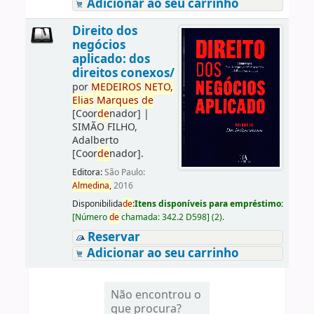
Adicionar ao seu carrinho
Direito dos
negócios
aplicado: dos
direitos conexos/
por
ME
DE
IROS
NETO,
Elias
Marques
de
[Coor
de
nador]
|
SIMÃO FILHO,
Adalberto
[Coor
de
nador]
.
Editora:
São Paulo:
Almedina,
2016
Disponibilida
de
:
Itens disponíveis para empréstimo:
[
Número
de
chamada:
342.2 D598
]
(2).
Reservar
Adicionar ao seu carrinho
Não encontrou o
que procura?