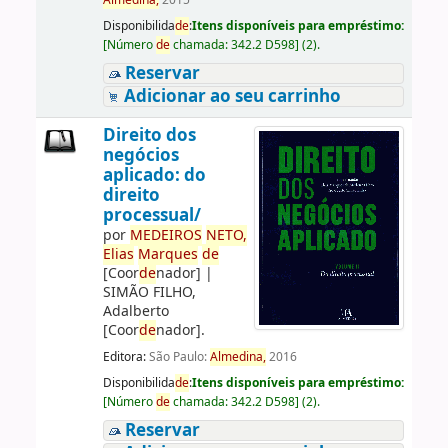
Almedina,
2015
Disponibilida
de
:
Itens disponíveis para empréstimo:
[
Número
de
chamada:
342.2 D598
]
(2).
Reservar
Adicionar ao seu carrinho
Direito dos
negócios
aplicado: do
direito
processual/
por
ME
DE
IROS
NETO,
Elias
Marques
de
[Coor
de
nador]
|
SIMÃO FILHO,
Adalberto
[Coor
de
nador]
.
Editora:
São Paulo:
Almedina,
2016
Disponibilida
de
:
Itens disponíveis para empréstimo:
[
Número
de
chamada:
342.2 D598
]
(2).
Reservar