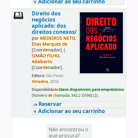
Adicionar ao seu carrinho
Direito dos
negócios
aplicado: dos
direitos conexos/
por
ME
DE
IROS
NETO,
Elias
Marques
de
[Coor
de
nador]
|
SIMÃO
FILHO,
Adalberto
[Coor
de
nador]
.
Editora:
São Paulo:
Almedina,
2016
Disponibilida
de
:
Itens disponíveis para empréstimo:
[
Número
de
chamada:
342.2 D598
]
(2).
Reservar
Adicionar ao seu carrinho
Não encontrou o
que procura?