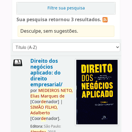
Filtre sua pesquisa
Sua pesquisa retornou 3 resultados.
Desculpe, sem sugestões.
Direito dos
negócios
aplicado: do
direito
empresarial/
por
ME
DE
IROS
NETO,
Elias
Marques
de
[Coor
de
nador]
|
SIMÃO
FILHO,
Adalberto
[Coor
de
nador]
.
Editora:
São Paulo: