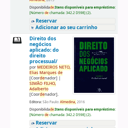
Almedina,
2015
Disponibilida
de
:
Itens disponíveis para empréstimo:
[
Número
de
chamada:
342.2 D598
]
(2).
Reservar
Adicionar ao seu carrinho
Direito dos
negócios
aplicado: do
direito
processual/
por
ME
DE
IROS
NETO,
Elias
Marques
de
[Coor
de
nador]
|
SIMÃO
FILHO,
Adalberto
[Coor
de
nador]
.
Editora:
São Paulo:
Almedina,
2016
Disponibilida
de
:
Itens disponíveis para empréstimo:
[
Número
de
chamada:
342.2 D598
]
(2).
Reservar