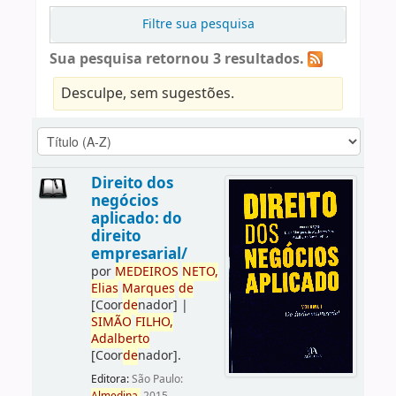
Filtre sua pesquisa
Sua pesquisa retornou 3 resultados.
Desculpe, sem sugestões.
Direito dos
negócios
aplicado: do
direito
empresarial/
por
ME
DE
IROS
NETO,
Elias
Marques
de
[Coor
de
nador]
|
SIMÃO
FILHO,
Adalberto
[Coor
de
nador]
.
Editora:
São Paulo: