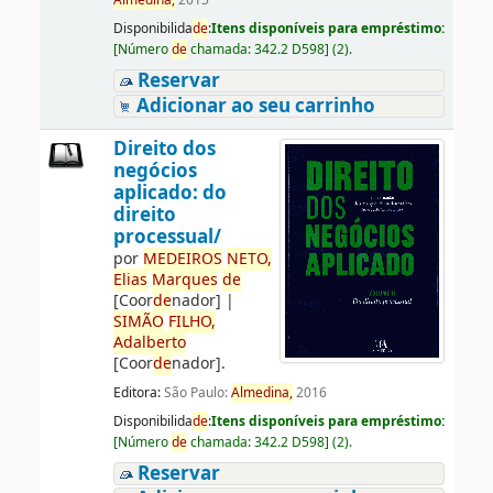
Almedina,
2015
Disponibilida
de
:
Itens disponíveis para empréstimo:
[
Número
de
chamada:
342.2 D598
]
(2).
Reservar
Adicionar ao seu carrinho
Direito dos
negócios
aplicado: do
direito
processual/
por
ME
DE
IROS
NETO,
Elias
Marques
de
[Coor
de
nador]
|
SIMÃO
FILHO,
Adalberto
[Coor
de
nador]
.
Editora:
São Paulo:
Almedina,
2016
Disponibilida
de
:
Itens disponíveis para empréstimo:
[
Número
de
chamada:
342.2 D598
]
(2).
Reservar