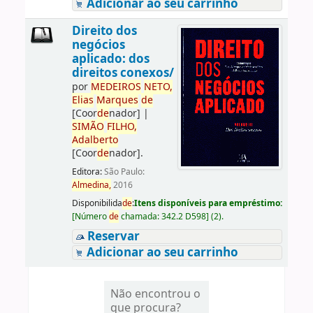
Adicionar ao seu carrinho
Direito dos
negócios
aplicado: dos
direitos conexos/
por
ME
DE
IROS
NETO,
Elias
Marques
de
[Coor
de
nador]
|
SIMÃO
FILHO,
Adalberto
[Coor
de
nador]
.
Editora:
São Paulo:
Almedina,
2016
Disponibilida
de
:
Itens disponíveis para empréstimo:
[
Número
de
chamada:
342.2 D598
]
(2).
Reservar
Adicionar ao seu carrinho
Não encontrou o
que procura?