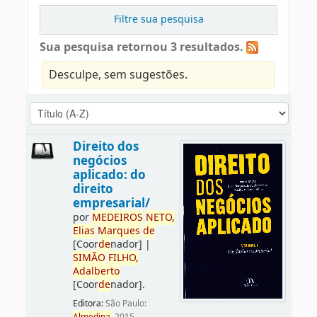
Filtre sua pesquisa
Sua pesquisa retornou 3 resultados.
Desculpe, sem sugestões.
Direito dos
negócios
aplicado: do
direito
empresarial/
por
ME
DE
IROS
NETO,
Elias
Marques
de
[Coor
de
nador]
|
SIMÃO
FILHO,
Adalberto
[Coor
de
nador]
.
Editora:
São Paulo: