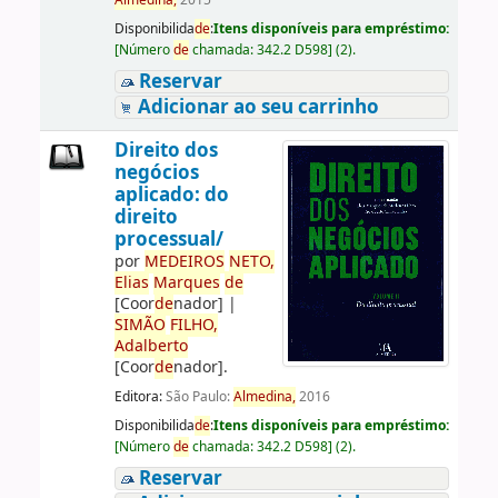
Almedina,
2015
Disponibilida
de
:
Itens disponíveis para empréstimo:
[
Número
de
chamada:
342.2 D598
]
(2).
Reservar
Adicionar ao seu carrinho
Direito dos
negócios
aplicado: do
direito
processual/
por
ME
DE
IROS
NETO,
Elias
Marques
de
[Coor
de
nador]
|
SIMÃO
FILHO,
Adalberto
[Coor
de
nador]
.
Editora:
São Paulo:
Almedina,
2016
Disponibilida
de
:
Itens disponíveis para empréstimo:
[
Número
de
chamada:
342.2 D598
]
(2).
Reservar