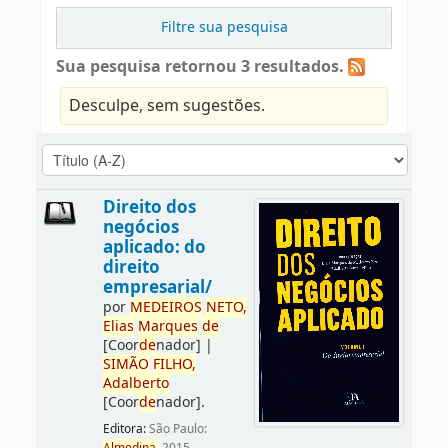
Filtre sua pesquisa
Sua pesquisa retornou 3 resultados.
Desculpe, sem sugestões.
Direito dos
negócios
aplicado: do
direito
empresarial/
por
ME
DE
IROS
NETO,
Elias
Marques
de
[Coor
de
nador]
|
SIMÃO
FILHO,
Adalberto
[Coor
de
nador]
.
Editora:
São Paulo: