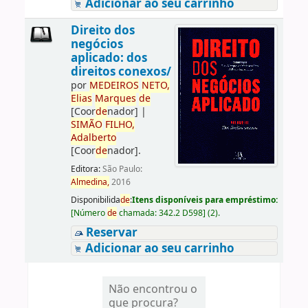
Adicionar ao seu carrinho
Direito dos
negócios
aplicado: dos
direitos conexos/
por
ME
DE
IROS
NETO,
Elias
Marques
de
[Coor
de
nador]
|
SIMÃO
FILHO,
Adalberto
[Coor
de
nador]
.
Editora:
São Paulo:
Almedina,
2016
Disponibilida
de
:
Itens disponíveis para empréstimo:
[
Número
de
chamada:
342.2 D598
]
(2).
Reservar
Adicionar ao seu carrinho
Não encontrou o
que procura?