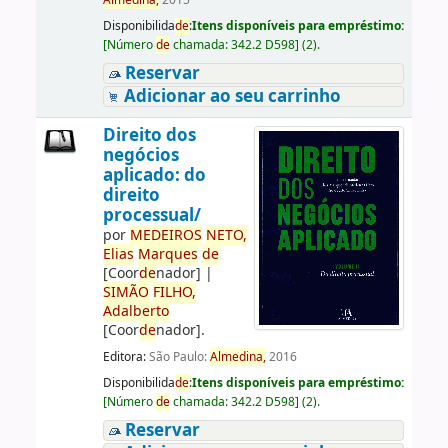
Almedina,
2015
Disponibilida
de
:
Itens disponíveis para empréstimo:
[
Número
de
chamada:
342.2 D598
]
(2).
Reservar
Adicionar ao seu carrinho
Direito dos
negócios
aplicado: do
direito
processual/
por
ME
DE
IROS
NETO,
Elias
Marques
de
[Coor
de
nador]
|
SIMÃO
FILHO,
Adalberto
[Coor
de
nador]
.
Editora:
São Paulo:
Almedina,
2016
Disponibilida
de
:
Itens disponíveis para empréstimo:
[
Número
de
chamada:
342.2 D598
]
(2).
Reservar