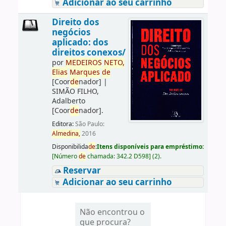
Adicionar ao seu carrinho
Direito dos
negócios
aplicado: dos
direitos conexos/
por
ME
DE
IROS
NETO,
Elias
Marques
de
[Coor
de
nador]
|
SIMÃO FILHO,
Adalberto
[Coor
de
nador]
.
Editora:
São Paulo:
Almedina,
2016
Disponibilida
de
:
Itens disponíveis para empréstimo:
[
Número
de
chamada:
342.2 D598
]
(2).
Reservar
Adicionar ao seu carrinho
Não encontrou o
que procura?