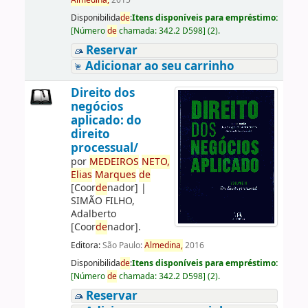
Almedina,
2015
Disponibilida
de
:
Itens disponíveis para empréstimo:
[
Número
de
chamada:
342.2 D598
]
(2).
Reservar
Adicionar ao seu carrinho
Direito dos
negócios
aplicado: do
direito
processual/
por
ME
DE
IROS
NETO,
Elias
Marques
de
[Coor
de
nador]
|
SIMÃO FILHO,
Adalberto
[Coor
de
nador]
.
Editora:
São Paulo:
Almedina,
2016
Disponibilida
de
:
Itens disponíveis para empréstimo:
[
Número
de
chamada:
342.2 D598
]
(2).
Reservar