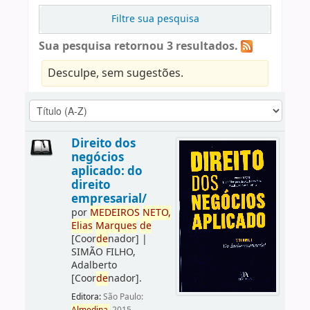
Filtre sua pesquisa
Sua pesquisa retornou 3 resultados.
Desculpe, sem sugestões.
Direito dos
negócios
aplicado: do
direito
empresarial/
por
ME
DE
IROS
NETO,
Elias
Marques
de
[Coor
de
nador]
|
SIMÃO FILHO,
Adalberto
[Coor
de
nador]
.
Editora:
São Paulo: