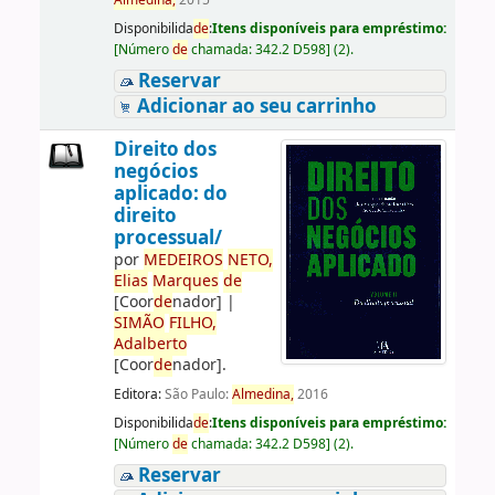
Almedina,
2015
Disponibilida
de
:
Itens disponíveis para empréstimo:
[
Número
de
chamada:
342.2 D598
]
(2).
Reservar
Adicionar ao seu carrinho
Direito dos
negócios
aplicado: do
direito
processual/
por
ME
DE
IROS
NETO,
Elias
Marques
de
[Coor
de
nador]
|
SIMÃO
FILHO,
Adalberto
[Coor
de
nador]
.
Editora:
São Paulo:
Almedina,
2016
Disponibilida
de
:
Itens disponíveis para empréstimo:
[
Número
de
chamada:
342.2 D598
]
(2).
Reservar