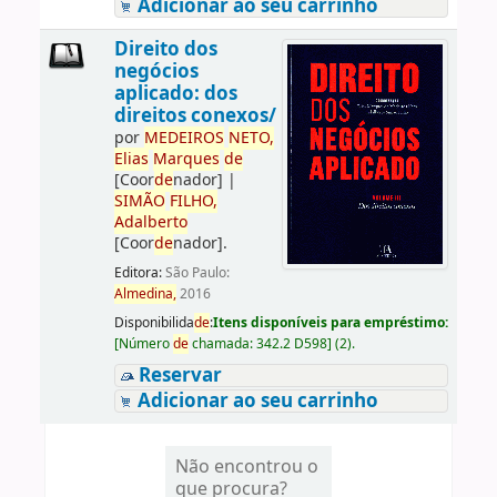
Adicionar ao seu carrinho
Direito dos
negócios
aplicado: dos
direitos conexos/
por
ME
DE
IROS
NETO,
Elias
Marques
de
[Coor
de
nador]
|
SIMÃO
FILHO,
Adalberto
[Coor
de
nador]
.
Editora:
São Paulo:
Almedina,
2016
Disponibilida
de
:
Itens disponíveis para empréstimo:
[
Número
de
chamada:
342.2 D598
]
(2).
Reservar
Adicionar ao seu carrinho
Não encontrou o
que procura?