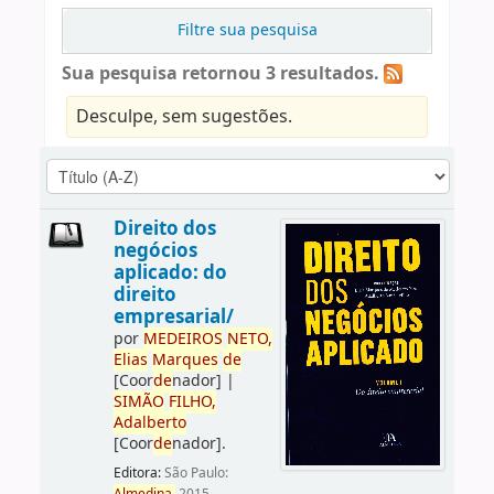
Filtre sua pesquisa
Sua pesquisa retornou 3 resultados.
Desculpe, sem sugestões.
Direito dos
negócios
aplicado: do
direito
empresarial/
por
ME
DE
IROS
NETO,
Elias
Marques
de
[Coor
de
nador]
|
SIMÃO
FILHO,
Adalberto
[Coor
de
nador]
.
Editora:
São Paulo: