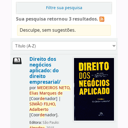
Filtre sua pesquisa
Sua pesquisa retornou 3 resultados.
Desculpe, sem sugestões.
Direito dos
negócios
aplicado: do
direito
empresarial/
por
ME
DE
IROS
NETO,
Elias
Marques
de
[Coor
de
nador]
|
SIMÃO
FILHO,
Adalberto
[Coor
de
nador]
.
Editora:
São Paulo: