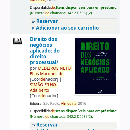
Almedina,
2015
Disponibilida
de
:
Itens disponíveis para empréstimo:
[
Número
de
chamada:
342.2 D598
]
(2).
Reservar
Adicionar ao seu carrinho
Direito dos
negócios
aplicado: do
direito
processual/
por
ME
DE
IROS
NETO,
Elias
Marques
de
[Coor
de
nador]
|
SIMÃO
FILHO,
Adalberto
[Coor
de
nador]
.
Editora:
São Paulo:
Almedina,
2016
Disponibilida
de
:
Itens disponíveis para empréstimo:
[
Número
de
chamada:
342.2 D598
]
(2).
Reservar