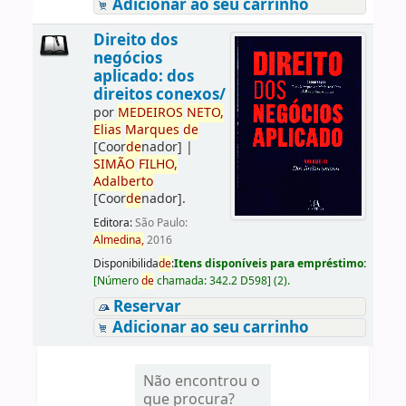
Adicionar ao seu carrinho
Direito dos
negócios
aplicado: dos
direitos conexos/
por
ME
DE
IROS
NETO,
Elias
Marques
de
[Coor
de
nador]
|
SIMÃO
FILHO,
Adalberto
[Coor
de
nador]
.
Editora:
São Paulo:
Almedina,
2016
Disponibilida
de
:
Itens disponíveis para empréstimo:
[
Número
de
chamada:
342.2 D598
]
(2).
Reservar
Adicionar ao seu carrinho
Não encontrou o
que procura?