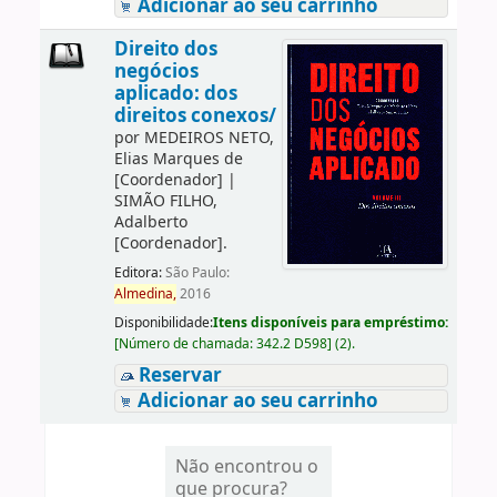
Adicionar ao seu carrinho
Direito dos
negócios
aplicado: dos
direitos conexos/
por
MEDEIROS NETO,
Elias Marques de
[Coordenador]
|
SIMÃO FILHO,
Adalberto
[Coordenador]
.
Editora:
São Paulo:
Almedina,
2016
Disponibilidade:
Itens disponíveis para empréstimo:
[
Número de chamada:
342.2 D598
]
(2).
Reservar
Adicionar ao seu carrinho
Não encontrou o
que procura?