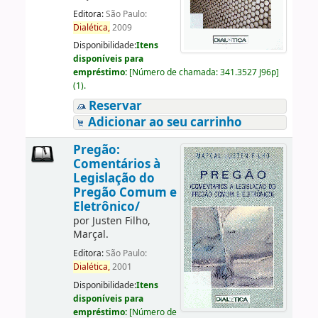
Editora:
São Paulo:
Dialética,
2009
Disponibilidade:
Itens
disponíveis para
empréstimo:
[
Número de chamada:
341.3527 J96p
]
(1).
Reservar
Adicionar ao seu carrinho
Pregão:
Comentários à
Legislação do
Pregão Comum e
Eletrônico/
por
Justen Filho,
Marçal.
Editora:
São Paulo:
Dialética,
2001
Disponibilidade:
Itens
disponíveis para
empréstimo:
[
Número de