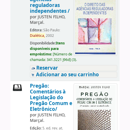
reguladoras
independentes /
por
JUSTEN FILHO,
Marçal.
Editora:
São Paulo:
Dialética,
2002
Disponibilidade:
Itens
disponíveis para
empréstimo:
[
Número de
chamada:
341.3221 J96d
]
(3).
Reservar
Adicionar ao seu carrinho
Pregão:
Comentários à
Legislação do
Pregão Comum e
Eletrônico/
por
JUSTEN FILHO,
Marçal.
Edição:
5. ed. rev. at.