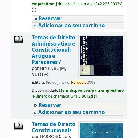
empréstimo:
[
Número de chamada:
342.226 B933s
]
(1).
Reservar
Adicionar ao seu carrinho
Temas de Direito
Administrativo e
Constitucional:
Artigos e
Pareceres /
por
BINENBOJM,
Gustavo.
Editora:
Rio de Janeiro:
Renovar,
2008
Disponibilidade:
Itens disponíveis para empréstimo:
[
Número de chamada:
341.3 B612t
]
(1).
Reservar
Adicionar ao seu carrinho
Temas de Direito
Constitucional/
por
BARROSO, Luís