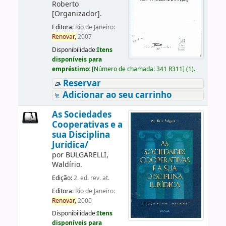
Roberto
[Organizador]
.
Editora:
Rio de Janeiro:
Renovar,
2007
Disponibilidade:
Itens
disponíveis para
empréstimo:
[
Número de chamada:
341 R311
]
(1).
Reservar
Adicionar ao seu carrinho
As Sociedades
Cooperativas e a
sua Disciplina
Jurídica/
por
BULGARELLI,
Waldírio.
Edição:
2. ed. rev. at.
Editora:
Rio de Janeiro:
Renovar,
2000
Disponibilidade:
Itens
disponíveis para