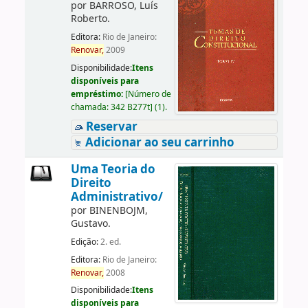
por
BARROSO, Luís
Roberto.
Editora:
Rio de Janeiro:
Renovar,
2009
Disponibilidade:
Itens
disponíveis para
empréstimo:
[
Número de
chamada:
342 B277t
]
(1).
Reservar
Adicionar ao seu carrinho
Uma Teoria do
Direito
Administrativo/
por
BINENBOJM,
Gustavo.
Edição:
2. ed.
Editora:
Rio de Janeiro:
Renovar,
2008
Disponibilidade:
Itens
disponíveis para