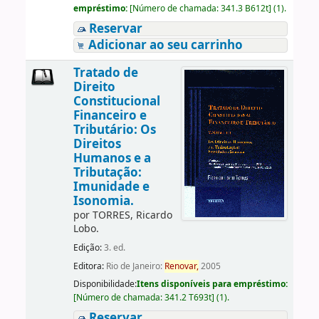
empréstimo:
[
Número de chamada:
341.3 B612t
]
(1).
Reservar
Adicionar ao seu carrinho
Tratado de
Direito
Constitucional
Financeiro e
Tributário: Os
Direitos
Humanos e a
Tributação:
Imunidade e
Isonomia.
por
TORRES, Ricardo
Lobo.
Edição:
3. ed.
Editora:
Rio de Janeiro:
Renovar,
2005
Disponibilidade:
Itens disponíveis para empréstimo:
[
Número de chamada:
341.2 T693t
]
(1).
Reservar