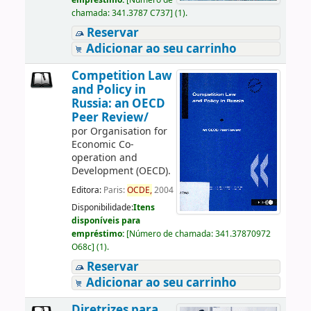
empréstimo:
[
Número de
chamada:
341.3787 C737
]
(1).
Reservar
Adicionar ao seu carrinho
Competition Law
and Policy in
Russia: an OECD
Peer Review/
por
Organisation for
Economic Co-
operation and
Development (OECD).
Editora:
Paris:
OCDE,
2004
Disponibilidade:
Itens
disponíveis para
empréstimo:
[
Número de chamada:
341.37870972
O68c
]
(1).
Reservar
Adicionar ao seu carrinho
Diretrizes para