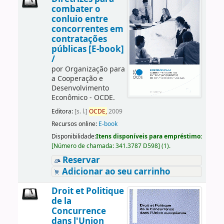
combater o
conluio entre
concorrentes em
contratações
públicas [E-book]
/
por
Organização para
a Cooperação e
Desenvolvimento
Econômico - OCDE.
Editora:
[s. l.]
OCDE,
2009
Recursos online:
E-book
Disponibilidade:
Itens disponíveis para empréstimo:
[
Número de chamada:
341.3787 D598
]
(1).
Reservar
Adicionar ao seu carrinho
Droit et Politique
de la
Concurrence
dans l'Union