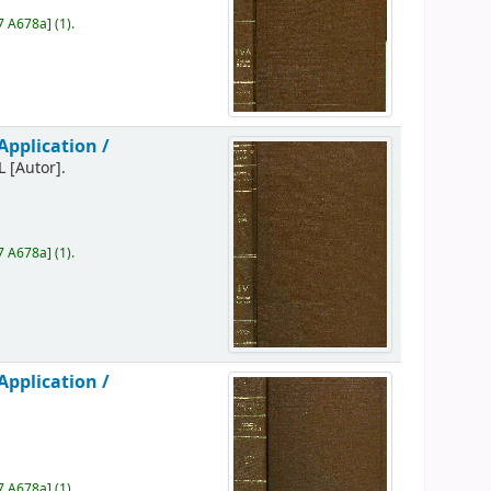
7 A678a
]
(1).
Application /
L
[Autor]
.
7 A678a
]
(1).
Application /
7 A678a
]
(1).