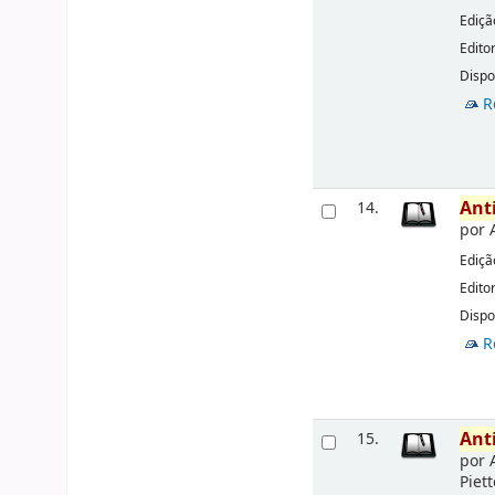
Ediçã
Edito
Dispo
R
Ant
14.
por
Ediçã
Edito
Dispo
R
Ant
15.
por
Piett