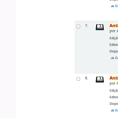
R
Ant
7.
por
Ediçã
Edito
Dispo
R
Ant
8.
por
Ediçã
Edito
Dispo
R