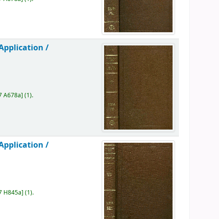
Application /
7 A678a
]
(1).
Application /
7 H845a
]
(1).