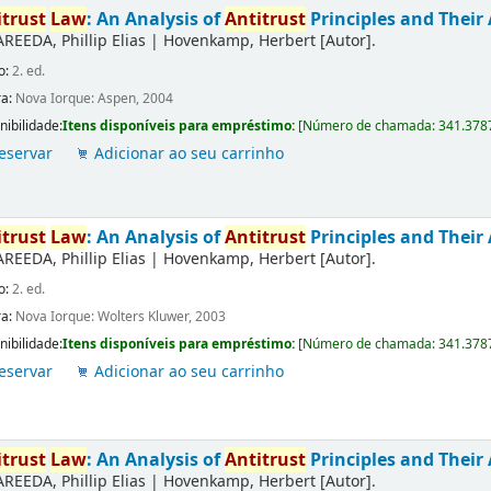
itrust
Law
: An Analysis of
Antitrust
Principles and Their 
AREEDA, Phillip Elias
|
Hovenkamp, Herbert
[Autor]
.
o:
2. ed.
ra:
Nova Iorque: Aspen, 2004
nibilidade:
Itens disponíveis para empréstimo:
[
Número de chamada:
341.378
eservar
Adicionar ao seu carrinho
itrust
Law
: An Analysis of
Antitrust
Principles and Their 
AREEDA, Phillip Elias
|
Hovenkamp, Herbert
[Autor]
.
o:
2. ed.
ra:
Nova Iorque: Wolters Kluwer, 2003
nibilidade:
Itens disponíveis para empréstimo:
[
Número de chamada:
341.378
eservar
Adicionar ao seu carrinho
itrust
Law
: An Analysis of
Antitrust
Principles and Their 
AREEDA, Phillip Elias
|
Hovenkamp, Herbert
[Autor]
.