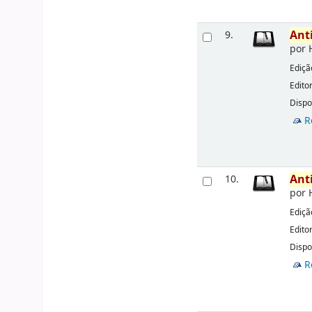
Ant
9.
por
Ediçã
Edito
Dispo
R
Ant
10.
por
Ediçã
Edito
Dispo
R