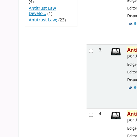
Ediçã
(4)
Antitrust Law
Edito
Develo...
(1)
Dispo
Antitrust Law;
(23)
R
Ant
3.
por
Ediçã
Edito
Dispo
R
Ant
4.
por
Ediçã
Edito