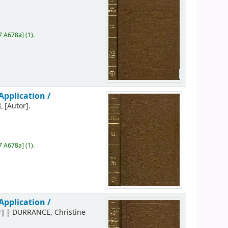
7 A678a
]
(1).
Application /
L
[Autor]
.
7 A678a
]
(1).
Application /
r]
|
DURRANCE, Christine