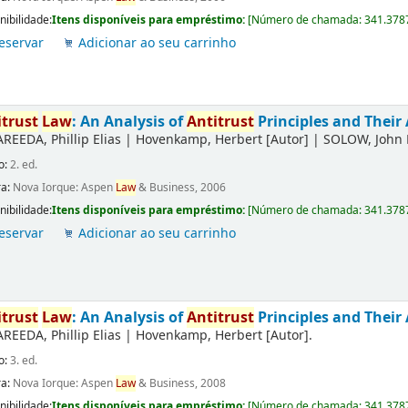
nibilidade:
Itens disponíveis para empréstimo:
[
Número de chamada:
341.378
eservar
Adicionar ao seu carrinho
itrust
Law
: An Analysis of
Antitrust
Principles and Their 
AREEDA, Phillip Elias
|
Hovenkamp, Herbert
[Autor]
|
SOLOW, John 
o:
2. ed.
ra:
Nova Iorque: Aspen
Law
& Business, 2006
nibilidade:
Itens disponíveis para empréstimo:
[
Número de chamada:
341.378
eservar
Adicionar ao seu carrinho
itrust
Law
: An Analysis of
Antitrust
Principles and Their 
AREEDA, Phillip Elias
|
Hovenkamp, Herbert
[Autor]
.
o:
3. ed.
ra:
Nova Iorque: Aspen
Law
& Business, 2008
nibilidade:
Itens disponíveis para empréstimo:
[
Número de chamada:
341.378