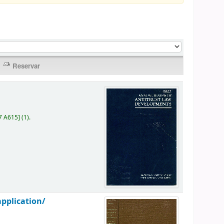
7 A615
]
(1).
application/