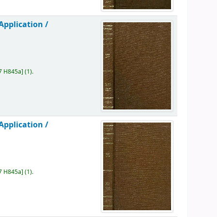
Application /
7 H845a
]
(1).
Application /
7 H845a
]
(1).