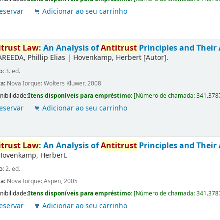
eservar
Adicionar ao seu carrinho
itrust
Law
: An Analysis of
Antitrust
Principles and Their 
AREEDA, Phillip Elias
|
Hovenkamp, Herbert
[Autor]
.
o:
3. ed.
ra:
Nova Iorque: Wolters Kluwer, 2008
nibilidade:
Itens disponíveis para empréstimo:
[
Número de chamada:
341.378
eservar
Adicionar ao seu carrinho
itrust
Law
: An Analysis of
Antitrust
Principles and Their 
Hovenkamp, Herbert.
o:
2. ed.
ra:
Nova Iorque: Aspen, 2005
nibilidade:
Itens disponíveis para empréstimo:
[
Número de chamada:
341.378
eservar
Adicionar ao seu carrinho