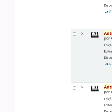
Dispo
R
Ant
5.
por
Ediçã
Edito
Dispo
R
Ant
6.
por
Ediçã
Edito
Dispo