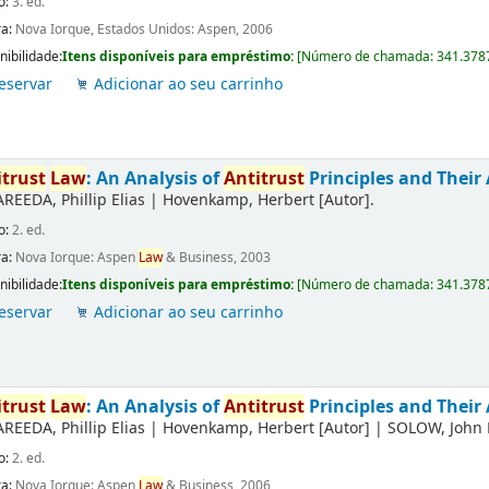
o:
3. ed.
ra:
Nova Iorque, Estados Unidos: Aspen, 2006
nibilidade:
Itens disponíveis para empréstimo:
[
Número de chamada:
341.378
eservar
Adicionar ao seu carrinho
itrust
Law
: An Analysis of
Antitrust
Principles and Their 
AREEDA, Phillip Elias
|
Hovenkamp, Herbert
[Autor]
.
o:
2. ed.
ra:
Nova Iorque: Aspen
Law
& Business, 2003
nibilidade:
Itens disponíveis para empréstimo:
[
Número de chamada:
341.378
eservar
Adicionar ao seu carrinho
itrust
Law
: An Analysis of
Antitrust
Principles and Their 
AREEDA, Phillip Elias
|
Hovenkamp, Herbert
[Autor]
|
SOLOW, John 
o:
2. ed.
ra:
Nova Iorque: Aspen
Law
& Business, 2006