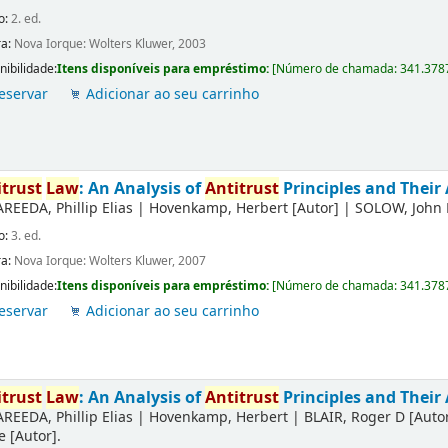
o:
2. ed.
ra:
Nova Iorque: Wolters Kluwer, 2003
nibilidade:
Itens disponíveis para empréstimo:
[
Número de chamada:
341.378
eservar
Adicionar ao seu carrinho
itrust
Law
: An Analysis of
Antitrust
Principles and Their 
AREEDA, Phillip Elias
|
Hovenkamp, Herbert
[Autor]
|
SOLOW, John 
o:
3. ed.
ra:
Nova Iorque: Wolters Kluwer, 2007
nibilidade:
Itens disponíveis para empréstimo:
[
Número de chamada:
341.378
eservar
Adicionar ao seu carrinho
itrust
Law
: An Analysis of
Antitrust
Principles and Their 
AREEDA, Phillip Elias
|
Hovenkamp, Herbert
|
BLAIR, Roger D
[Auto
e
[Autor]
.