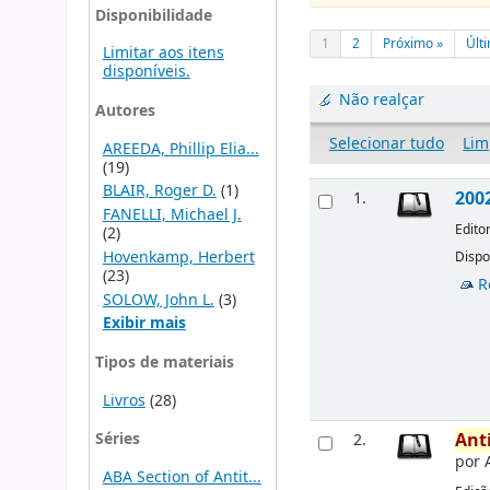
Disponibilidade
1
2
Próximo »
Últ
Limitar aos itens
disponíveis.
Não realçar
Autores
Selecionar tudo
Lim
AREEDA, Phillip Elia...
(19)
BLAIR, Roger D.
(1)
200
1.
FANELLI, Michael J.
Edito
(2)
Hovenkamp, Herbert
Dispo
(23)
R
SOLOW, John L.
(3)
Exibir mais
Tipos de materiais
Livros
(28)
Séries
Ant
2.
por
ABA Section of Antit...