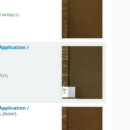
7 A678a
]
(1).
Application /
7
]
(1).
Application /
L
[Autor]
.