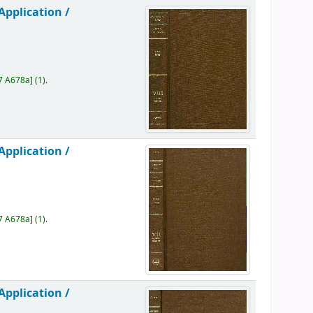
Application /
7 A678a
]
(1).
Application /
7 A678a
]
(1).
Application /