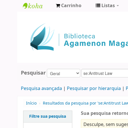
Carrinho
Listas
Biblioteca
Agamenon
Magalhães
Pesquisar
Pesquisa avançada
Pesquisar por hierarquia
P
Início
›
Resultados da pesquisa por 'se:Antitrust La
Sua pesquisa retorn
Filtre sua pesquisa
Desculpe, sem suges