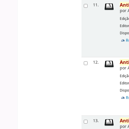
Ant
11.
por
Ediçã
Edito
Dispo
R
Ant
12.
por
Ediçã
Edito
Dispo
R
Ant
13.
por