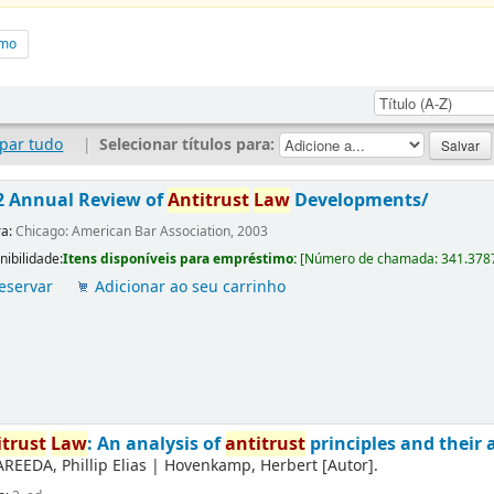
imo
par tudo
|
Selecionar títulos para:
2 Annual Review of
Antitrust
Law
Developments/
ra:
Chicago: American Bar Association, 2003
nibilidade:
Itens disponíveis para empréstimo:
[
Número de chamada:
341.378
eservar
Adicionar ao seu carrinho
itrust
Law
: An analysis of
antitrust
principles and their 
AREEDA, Phillip Elias
|
Hovenkamp, Herbert
[Autor]
.