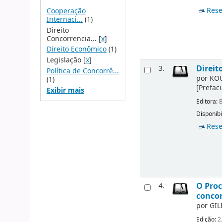
Rese
Cooperação
Internaci...
(1)
Direito
Concorrencia...
[
x
]
Direito Econômico
(1)
Legislação
[
x
]
Direit
3.
Política de Concorrê...
por
KOU
(1)
[Prefac
Exibir mais
Editora:
B
Disponibi
Rese
O Proc
4.
concor
por
GIL
Edição:
2