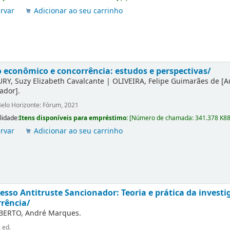
rvar
Adicionar ao seu carrinho
o econômico e concorrência: estudos e perspectivas/
RY, Suzy Elizabeth Cavalcante
|
OLIVEIRA, Felipe Guimarães de
[A
iador]
.
elo Horizonte: Fórum, 2021
lidade:
Itens disponíveis para empréstimo:
[
Número de chamada:
341.378 K8
rvar
Adicionar ao seu carrinho
esso Antitruste Sancionador: Teoria e prática da investi
rência/
BERTO, André Marques.
. ed.