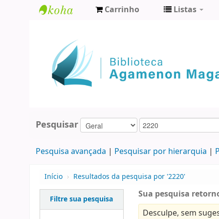
Carrinho
Listas
Biblioteca
Agamenon
Magalhães
Pesquisar
Pesquisa avançada
Pesquisar por hierarquia
P
Início
›
Resultados da pesquisa por '2220'
Sua pesquisa retorno
Filtre sua pesquisa
Desculpe, sem suges