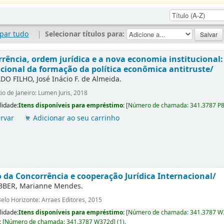
par tudo
|
Selecionar títulos para:
rência, ordem jurídica e a nova economia institucional:
cional da formação da política econômica antitruste/
DO FILHO, José Inácio F. de Almeida.
io de Janeiro: Lumen Juris, 2018
lidade:
Itens disponíveis para empréstimo:
[
Número de chamada:
341.3787 P
rvar
Adicionar ao seu carrinho
o da Concorrência e cooperação Jurídica Internacional/
BER, Marianne Mendes.
elo Horizonte: Arraes Editores, 2015
lidade:
Itens disponíveis para empréstimo:
[
Número de chamada:
341.3787 W
:
[
Número de chamada:
341.3787 W372d
]
(1).