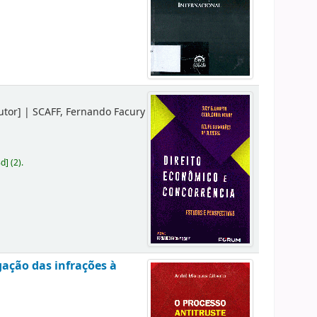
utor]
|
SCAFF, Fernando Facury
8d
]
(2).
gação das infrações à