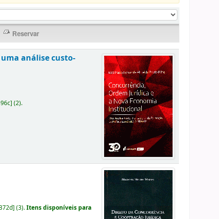
 uma análise custo-
896c
]
(2).
372d
]
(3).
Itens disponíveis para