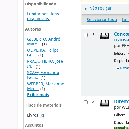
Disponibilidade
Não realçar
Limitar aos itens
disponíveis.
Selecionar tudo
Lim
Autores
Concor
1.
GILBERTO, André
transa
Marq...
(1)
por
PRA
OLIVEIRA, Felipe
Editora:
R
Gui...
(1)
Disponibi
PRADO FILHO, José
In...
(1)
Rese
SCAFF, Fernando
Facu...
(1)
WEBBER, Marianne
Men...
(1)
Exibir mais
Direit
2.
Tipos de materiais
por
WEB
Livros
[
x
]
Editora:
B
Disponibi
Assuntos
consulta