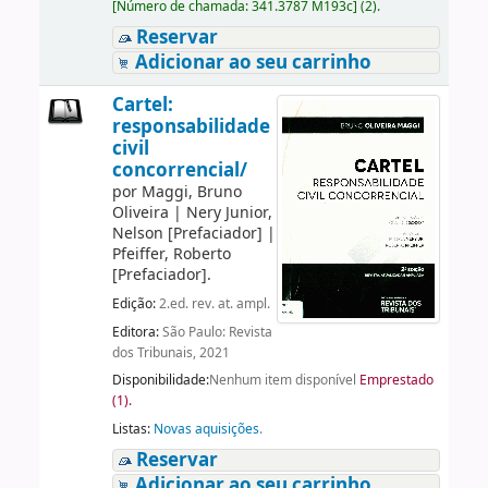
[
Número de chamada:
341.3787 M193c
]
(2).
Reservar
Adicionar ao seu carrinho
Cartel:
responsabilidade
civil
concorrencial/
por
Maggi, Bruno
Oliveira
|
Nery Junior,
Nelson
[Prefaciador]
|
Pfeiffer, Roberto
[Prefaciador]
.
Edição:
2.ed. rev. at. ampl.
Editora:
São Paulo: Revista
dos Tribunais, 2021
Disponibilidade:
Nenhum item disponível
Emprestado
(1).
Listas:
Novas aquisições
.
Reservar
Adicionar ao seu carrinho