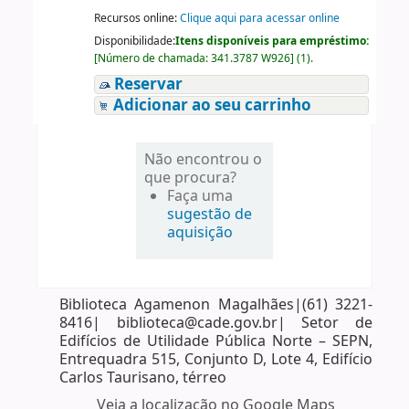
Recursos online:
Clique aqui para acessar online
Disponibilidade:
Itens disponíveis para empréstimo:
[
Número de chamada:
341.3787 W926
]
(1).
Reservar
Adicionar ao seu carrinho
Não encontrou o
que procura?
Faça uma
sugestão de
aquisição
Biblioteca Agamenon Magalhães|(61) 3221-
8416| biblioteca@cade.gov.br| Setor de
Edifícios de Utilidade Pública Norte – SEPN,
Entrequadra 515, Conjunto D, Lote 4, Edifício
Carlos Taurisano, térreo
Veja a localização no Google Maps