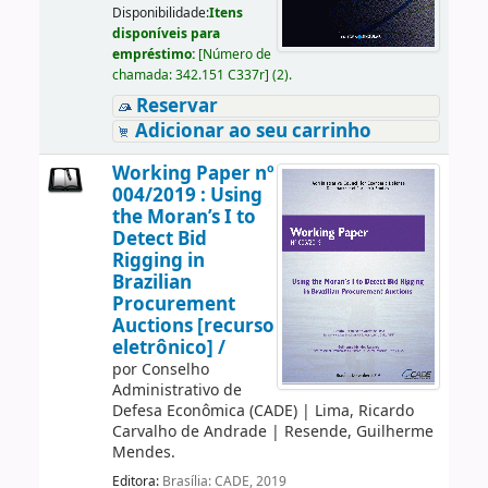
Disponibilidade:
Itens
disponíveis para
empréstimo:
[
Número de
chamada:
342.151 C337r
]
(2).
Reservar
Adicionar ao seu carrinho
Working Paper nº
004/2019 : Using
the Moran’s I to
Detect Bid
Rigging in
Brazilian
Procurement
Auctions [recurso
eletrônico] /
por
Conselho
Administrativo de
Defesa Econômica (CADE)
|
Lima, Ricardo
Carvalho de Andrade
|
Resende, Guilherme
Mendes.
Editora:
Brasília: CADE, 2019