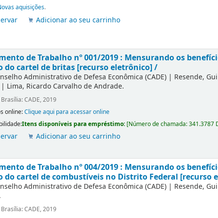
Novas aquisições
.
ervar
Adicionar ao seu carrinho
ento de Trabalho nº 001/2019 : Mensurando os benefício
o do cartel de britas [recurso eletrônico] /
nselho Administrativo de Defesa Econômica (CADE)
|
Resende, Gu
|
Lima, Ricardo Carvalho de Andrade.
:
Brasília: CADE, 2019
s online:
Clique aqui para acessar online
bilidade:
Itens disponíveis para empréstimo:
[
Número de chamada:
341.3787 
ervar
Adicionar ao seu carrinho
ento de Trabalho nº 004/2019 : Mensurando os benefício
o do cartel de combustíveis no Distrito Federal [recurso e
nselho Administrativo de Defesa Econômica (CADE)
|
Resende, Gu
.
:
Brasília: CADE, 2019