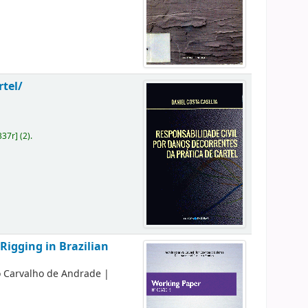
rtel/
337r
]
(2).
Rigging in Brazilian
o Carvalho de Andrade
|