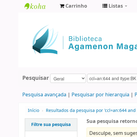
Carrinho
Listas
Biblioteca
Agamenon
Magalhães
Pesquisar
Pesquisa avançada
Pesquisar por hierarquia
P
Início
›
Resultados da pesquisa por 'ccl=an:644 and i
Sua pesquisa retorn
Filtre sua pesquisa
Desculpe, sem suges