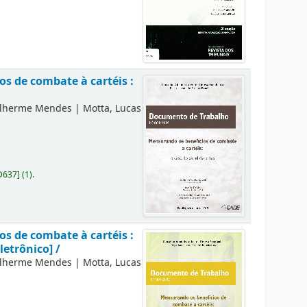
s de combate à cartéis :
ilherme Mendes
|
Motta, Lucas
D637
]
(1).
s de combate à cartéis :
letrônico] /
ilherme Mendes
|
Motta, Lucas