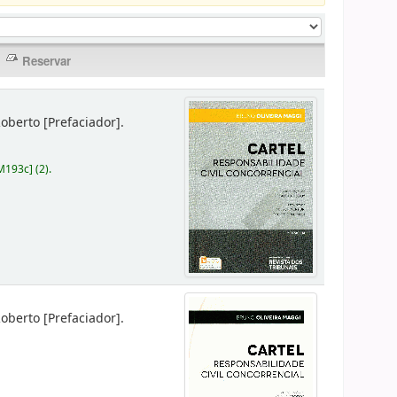
 Roberto
[Prefaciador]
.
M193c
]
(2).
 Roberto
[Prefaciador]
.