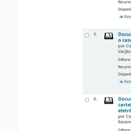
Recurso
Disponi
Res
Docum
5.
o cas
por
Co
Varjão
Editora
Recurso
Disponi
Res
Docum
6.
carte
eletr
por
Co
Resen
Editora