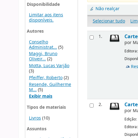
Disponibilidade
Não realçar
Limitar aos itens
disponíveis.
Selecionar tudo
Lim
Autores
Carte
1.
Conselho
por
Ma
Administrat...
(5)
Editora
Maggi, Bruno
Oliveir...
(2)
Disponi
Motta, Lucas Varjão
Res
(3)
Pfeiffer, Roberto
(2)
Resende, Guilherme
M...
(5)
Exibir mais
Carte
2.
Tipos de materiais
por
Ma
Livros
(10)
Edição:
Editora
Assuntos
Disponi