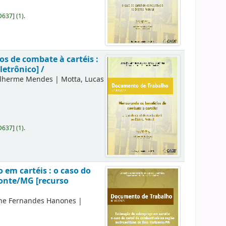
D637
]
(1).
s de combate à cartéis :
letrônico] /
ilherme Mendes
|
Motta, Lucas
D637
]
(1).
em cartéis : o caso do
zonte/MG [recurso
ane Fernandes Hanones
|