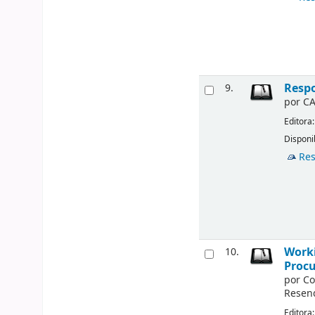
Respo
9.
por
CA
Editora
Disponi
Res
Worki
10.
Procu
por
Co
Resen
Editora