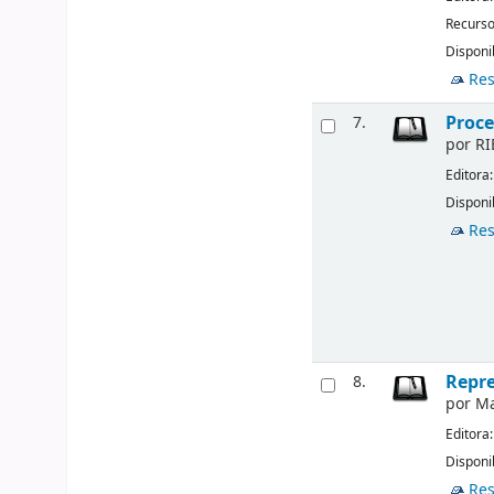
Recurso
Disponi
Res
Proce
7.
por
RI
Editora
Disponi
Res
Repre
8.
por
Ma
Editora
Disponi
Res