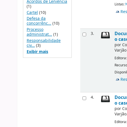
Acordos de Leniência
Listas:
(1)
Res
Cartel
(10)
Defesa da
concorrênc...
(10)
Processo
Docum
3.
administrat...
(1)
o cas
Responsabilidade
por
Co
civ...
(3)
Varjão
Exibir mais
Editora
Recurso
Disponi
Res
Docum
4.
o cas
por
Co
Varjão
Editora