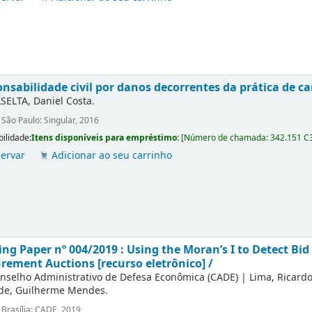
nsabilidade civil por danos decorrentes da prática de ca
SELTA, Daniel Costa.
:
São Paulo: Singular, 2016
bilidade:
Itens disponíveis para empréstimo:
[
Número de chamada:
342.151 C
ervar
Adicionar ao seu carrinho
ng Paper nº 004/2019 : Using the Moran’s I to Detect Bid 
rement Auctions [recurso eletrônico] /
nselho Administrativo de Defesa Econômica (CADE)
|
Lima, Ricard
de, Guilherme Mendes.
:
Brasília: CADE, 2019