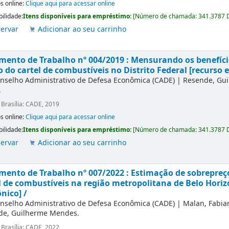
s online:
Clique aqui para acessar online
bilidade:
Itens disponíveis para empréstimo:
[
Número de chamada:
341.3787 
ervar
Adicionar ao seu carrinho
ento de Trabalho nº 004/2019 : Mensurando os benefício
o do cartel de combustíveis no Distrito Federal [recurso e
nselho Administrativo de Defesa Econômica (CADE)
|
Resende, Gu
.
:
Brasília: CADE, 2019
s online:
Clique aqui para acessar online
bilidade:
Itens disponíveis para empréstimo:
[
Número de chamada:
341.3787 
ervar
Adicionar ao seu carrinho
ento de Trabalho nº 007/2022 : Estimação de sobrepreço 
l de combustíveis na região metropolitana de Belo Hori
ônico] /
nselho Administrativo de Defesa Econômica (CADE)
|
Malan, Fabi
de, Guilherme Mendes.
:
Brasília: CADE, 2022