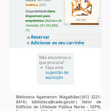
Editora:
São Paulo:
Dialética,
2003
Disponibilidade:
Itens
disponíveis para
empréstimo:
[
Número de
chamada:
341.353 J96t
]
(1).
Reservar
Adicionar ao seu carrinho
Não encontrou o
que procura?
Faça uma
sugestão de
aquisição
Biblioteca Agamenon Magalhães|(61) 3221-
8416| biblioteca@cade.gov.br| Setor de
Edifícios de Utilidade Pública Norte – SEPN,