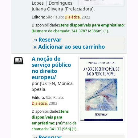
Lopes
|
Domingues,
Juliana Oliveira
[Prefaciadora]
.
Editora:
São Paulo:
Dialética,
2022
Disponibilidade:
Itens disponíveis para empréstimo:
[
Número de chamada:
341.3787 M386m
]
(1).
Reservar
Adicionar ao seu carrinho
A noção de
serviço público
no direito
europeu/
por
JUSTEN, Monica
Spezia.
Editora:
São Paulo:
Dialética,
2003
Disponibilidade:
Itens
disponíveis para
empréstimo:
[
Número de
chamada:
341.32 J96n
]
(1).
Reservar