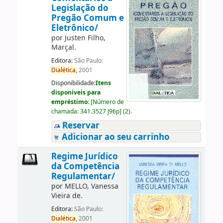
Legislação do
Pregão Comum e
Eletrônico/
por
Justen Filho,
Marçal.
Editora:
São Paulo:
Dialética,
2001
Disponibilidade:
Itens
disponíveis para
empréstimo:
[
Número de
chamada:
341.3527 J96p
]
(2).
Reservar
Adicionar ao seu carrinho
Regime Jurídico
da Competência
Regulamentar/
por
MELLO, Vanessa
Vieira de.
Editora:
São Paulo:
Dialética,
2001