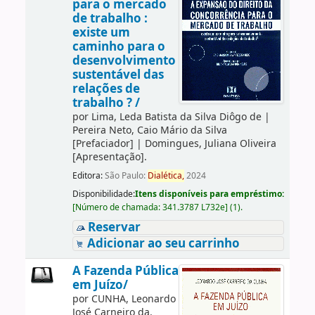
para o mercado
de trabalho :
existe um
caminho para o
desenvolvimento
sustentável das
relações de
trabalho ? /
por
Lima, Leda Batista da Silva Diôgo de
|
Pereira Neto, Caio Mário da Silva
[Prefaciador]
|
Domingues, Juliana Oliveira
[Apresentação]
.
Editora:
São Paulo:
Dialética,
2024
Disponibilidade:
Itens disponíveis para empréstimo:
[
Número de chamada:
341.3787 L732e
]
(1).
Reservar
Adicionar ao seu carrinho
A Fazenda Pública
em Juízo/
por
CUNHA, Leonardo
José Carneiro da.