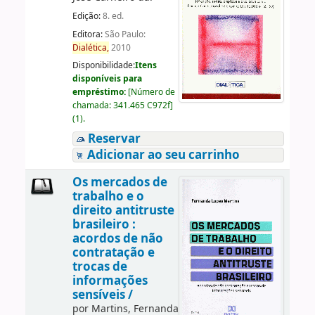
Edição:
8. ed.
Editora:
São Paulo:
Dialética,
2010
Disponibilidade:
Itens
disponíveis para
empréstimo:
[
Número de
chamada:
341.465 C972f
]
(1).
Reservar
Adicionar ao seu carrinho
Os mercados de
trabalho e o
direito antitruste
brasileiro :
acordos de não
contratação e
trocas de
informações
sensíveis /
por
Martins, Fernanda