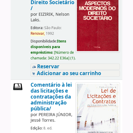
Direito Societário
/
por
EIZIRIK, Nelson
Laks.
Editora:
São Paulo:
Renovar,
1992
Disponibilidade:
Itens
disponíveis para
empréstimo:
[
Número de
chamada:
342.22 E36a
]
(1).
Reservar
Adicionar ao seu carrinho
Comentário à lei
das licitações e
contratações da
administração
pública/
por
PEREIRA JÚNIOR,
Jessé Torres.
Edição:
8. ed.