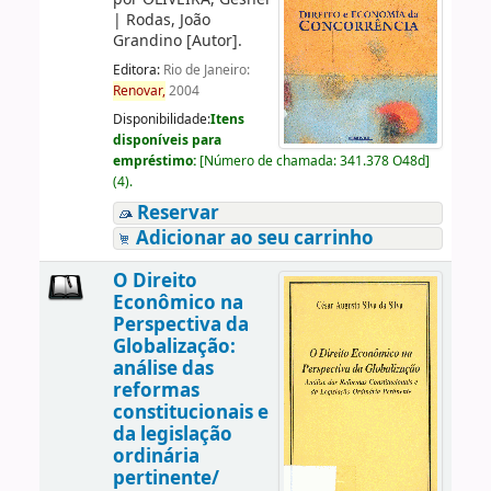
|
Rodas, João
Grandino
[Autor]
.
Editora:
Rio de Janeiro:
Renovar,
2004
Disponibilidade:
Itens
disponíveis para
empréstimo:
[
Número de chamada:
341.378 O48d
]
(4).
Reservar
Adicionar ao seu carrinho
O Direito
Econômico na
Perspectiva da
Globalização:
análise das
reformas
constitucionais e
da legislação
ordinária
pertinente/