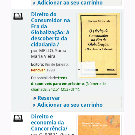
Adicionar ao seu carrinho
Direito do
Consumidor na
Era da
Globalização: A
descoberta da
cidadania /
por
MELLO, Sonia
Maria Vieira.
Editora:
Rio de Janeiro:
Renovar,
1998
Disponibilidade:
Itens
disponíveis para empréstimo:
[
Número de
chamada:
342.51 M527d
]
(1).
Reservar
Adicionar ao seu carrinho
Direito e
economia da
Concorrência/
por
OLIVEIRA, Gesner