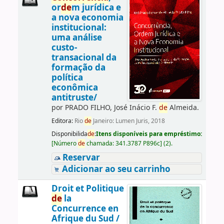
or
de
m jurídica e
a nova economia
institucional:
uma análise
custo-
transacional da
formação da
política
econômica
antitruste/
por
PRADO FILHO, José Inácio F.
de
Almeida.
Editora:
Rio
de
Janeiro: Lumen Juris, 2018
Disponibilida
de
:
Itens disponíveis para empréstimo:
[
Número
de
chamada:
341.3787 P896c
]
(2).
Reservar
Adicionar ao seu carrinho
Droit et Politique
de
la
Concurrence en
Afrique du Sud /