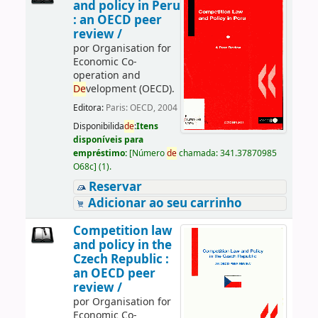
and policy in Peru
: an OECD peer
review /
por
Organisation for
Economic Co-
operation and
De
velopment (OECD).
Editora:
Paris: OECD, 2004
Disponibilida
de
:
Itens
disponíveis para
empréstimo:
[
Número
de
chamada:
341.37870985
O68c
]
(1).
Reservar
Adicionar ao seu carrinho
Competition law
and policy in the
Czech Republic :
an OECD peer
review /
por
Organisation for
Economic Co-