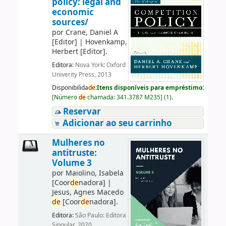
policy: legal and
economic
sources/
por
Crane, Daniel A
[Editor]
|
Hovenkamp,
Herbert
[Editor]
.
Editora:
Nova York: Oxford
Univerity Press, 2013
Disponibilida
de
:
Itens disponíveis para empréstimo:
[
Número
de
chamada:
341.3787 M235
]
(1).
Reservar
Adicionar ao seu carrinho
Mulheres no
antitruste:
Volume 3
por
Maiolino, Isabela
[Coor
de
nadora]
|
Jesus, Agnes Macedo
de
[Coor
de
nadora]
.
Editora:
São Paulo: Editora
Singular, 2020