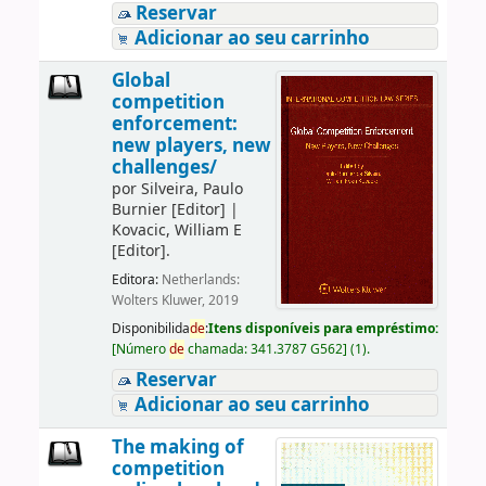
Reservar
Adicionar ao seu carrinho
Global
competition
enforcement:
new players, new
challenges/
por
Silveira, Paulo
Burnier
[Editor]
|
Kovacic, William E
[Editor]
.
Editora:
Netherlands:
Wolters Kluwer, 2019
Disponibilida
de
:
Itens disponíveis para empréstimo:
[
Número
de
chamada:
341.3787 G562
]
(1).
Reservar
Adicionar ao seu carrinho
The making of
competition