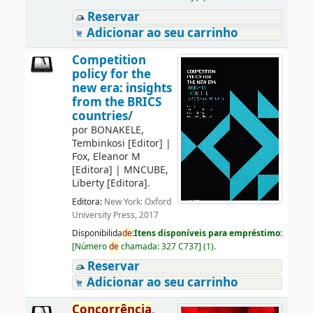
Reservar
Adicionar ao seu carrinho
Competition
policy for the
new era: insights
from the BRICS
countries/
por
BONAKELE,
Tembinkosi
[Editor]
|
Fox, Eleanor M
[Editora]
|
MNCUBE,
Liberty
[Editora]
.
Editora:
New York: Oxford
University Press, 2017
Disponibilida
de
:
Itens disponíveis para empréstimo:
[
Número
de
chamada:
327 C737
]
(1).
Reservar
Adicionar ao seu carrinho
Concorrência
,