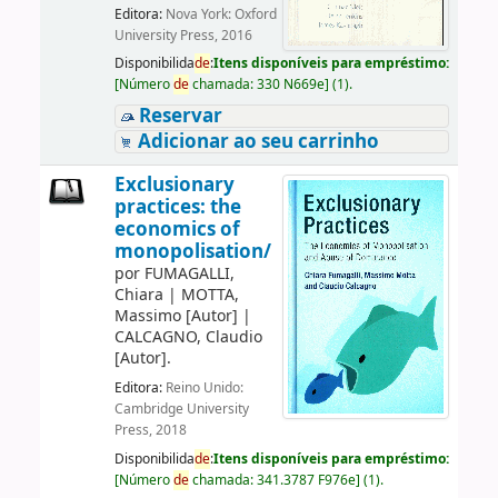
Editora:
Nova York: Oxford
University Press, 2016
Disponibilida
de
:
Itens disponíveis para empréstimo:
[
Número
de
chamada:
330 N669e
]
(1).
Reservar
Adicionar ao seu carrinho
Exclusionary
practices: the
economics of
monopolisation/
por
FUMAGALLI,
Chiara
|
MOTTA,
Massimo
[Autor]
|
CALCAGNO, Claudio
[Autor]
.
Editora:
Reino Unido:
Cambridge University
Press, 2018
Disponibilida
de
:
Itens disponíveis para empréstimo:
[
Número
de
chamada:
341.3787 F976e
]
(1).