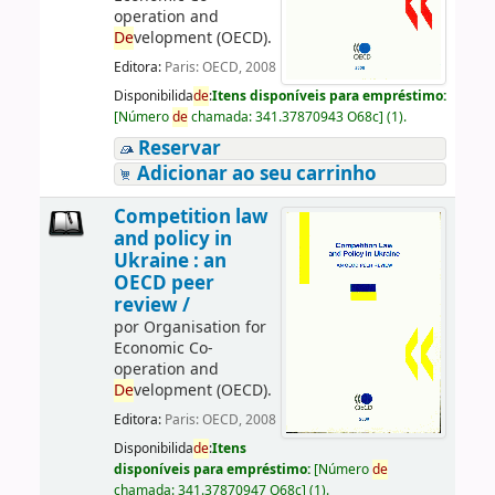
operation and
De
velopment (OECD).
Editora:
Paris: OECD, 2008
Disponibilida
de
:
Itens disponíveis para empréstimo:
[
Número
de
chamada:
341.37870943 O68c
]
(1).
Reservar
Adicionar ao seu carrinho
Competition law
and policy in
Ukraine : an
OECD peer
review /
por
Organisation for
Economic Co-
operation and
De
velopment (OECD).
Editora:
Paris: OECD, 2008
Disponibilida
de
:
Itens
disponíveis para empréstimo:
[
Número
de
chamada:
341.37870947 O68c
]
(1).