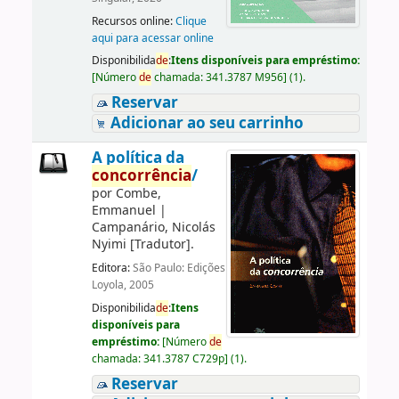
Recursos online:
Clique
aqui para acessar online
Disponibilida
de
:
Itens disponíveis para empréstimo:
[
Número
de
chamada:
341.3787 M956
]
(1).
Reservar
Adicionar ao seu carrinho
A política da
concorrência
/
por
Combe,
Emmanuel
|
Campanário, Nicolás
Nyimi
[Tradutor]
.
Editora:
São Paulo: Edições
Loyola, 2005
Disponibilida
de
:
Itens
disponíveis para
empréstimo:
[
Número
de
chamada:
341.3787 C729p
]
(1).
Reservar