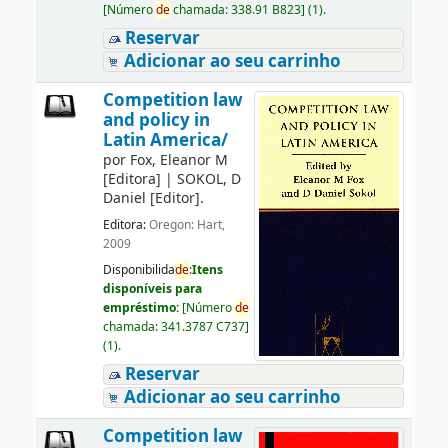
[
Número
de
chamada:
338.91 B823
]
(1).
Reservar
Adicionar ao seu carrinho
Competition law
and policy in
Latin America/
por
Fox, Eleanor M
[Editora]
|
SOKOL, D
Daniel
[Editor]
.
Editora:
Oregon: Hart,
2009
Disponibilida
de
:
Itens
disponíveis para
empréstimo:
[
Número
de
chamada:
341.3787 C737
]
(1).
Reservar
Adicionar ao seu carrinho
Competition law