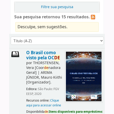
Filtre sua pesquisa
Sua pesquisa retornou 15 resultados.
Desculpe, sem sugestões.
O Brasil como
visto pela OC
DE
por
THORSTENSEN,
Vera
[Coor
de
nadora
Geral]
|
ARIMA
JÚNIOR, Mauro Kiithi
[Organizador]
.
Editora:
São Paulo: FGV
EESP, 2020
Recursos online:
Clique
aqui para acessar online
Disponibilida
de
:
Itens disponíveis para empréstimo: