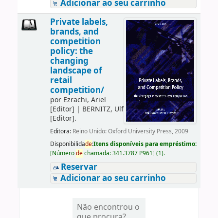
Adicionar ao seu carrinho
Private labels,
brands, and
competition
policy: the
changing
landscape of
retail
competition/
por
Ezrachi, Ariel
[Editor]
|
BERNITZ, Ulf
[Editor]
.
Editora:
Reino Unido: Oxford University Press, 2009
Disponibilida
de
:
Itens disponíveis para empréstimo:
[
Número
de
chamada:
341.3787 P961
]
(1).
Reservar
Adicionar ao seu carrinho
Não encontrou o
que procura?