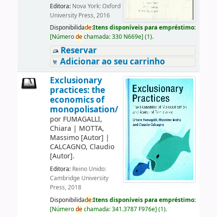
Editora:
Nova York: Oxford
University Press, 2016
Disponibilida
de
:
Itens disponíveis para empréstimo:
[
Número
de
chamada:
330 N669e
]
(1).
Reservar
Adicionar ao seu carrinho
Exclusionary
practices: the
economics of
monopolisation/
por
FUMAGALLI,
Chiara
|
MOTTA,
Massimo
[Autor]
|
CALCAGNO, Claudio
[Autor]
.
Editora:
Reino Unido:
Cambridge University
Press, 2018
Disponibilida
de
:
Itens disponíveis para empréstimo:
[
Número
de
chamada:
341.3787 F976e
]
(1).