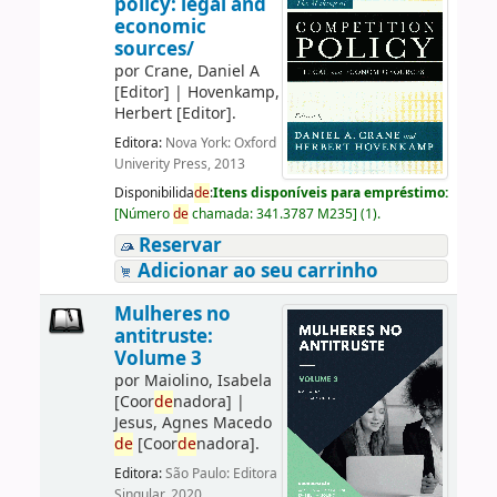
policy: legal and
economic
sources/
por
Crane, Daniel A
[Editor]
|
Hovenkamp,
Herbert
[Editor]
.
Editora:
Nova York: Oxford
Univerity Press, 2013
Disponibilida
de
:
Itens disponíveis para empréstimo:
[
Número
de
chamada:
341.3787 M235
]
(1).
Reservar
Adicionar ao seu carrinho
Mulheres no
antitruste:
Volume 3
por
Maiolino, Isabela
[Coor
de
nadora]
|
Jesus, Agnes Macedo
de
[Coor
de
nadora]
.
Editora:
São Paulo: Editora
Singular, 2020