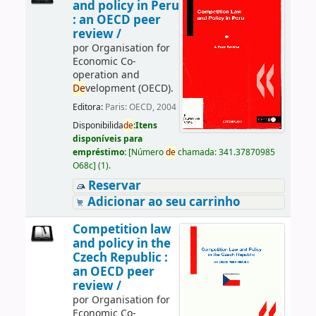
and policy in Peru
: an OECD peer
review /
por
Organisation for
Economic Co-
operation and
De
velopment (OECD).
Editora:
Paris: OECD, 2004
Disponibilida
de
:
Itens
disponíveis para
empréstimo:
[
Número
de
chamada:
341.37870985
O68c
]
(1).
Reservar
Adicionar ao seu carrinho
Competition law
and policy in the
Czech Republic :
an OECD peer
review /
por
Organisation for
Economic Co-