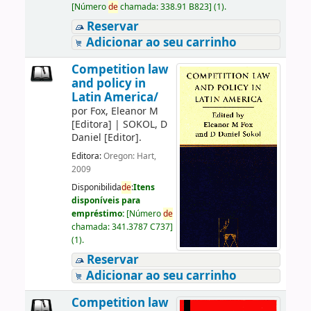
[
Número
de
chamada:
338.91 B823
]
(1).
Reservar
Adicionar ao seu carrinho
Competition law
and policy in
Latin America/
por
Fox, Eleanor M
[Editora]
|
SOKOL, D
Daniel
[Editor]
.
Editora:
Oregon: Hart,
2009
Disponibilida
de
:
Itens
disponíveis para
empréstimo:
[
Número
de
chamada:
341.3787 C737
]
(1).
Reservar
Adicionar ao seu carrinho
Competition law