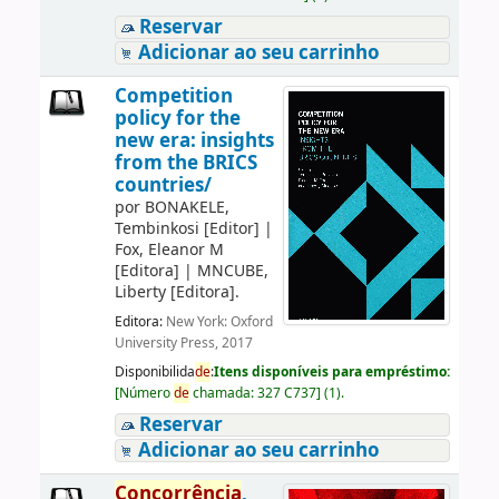
Reservar
Adicionar ao seu carrinho
Competition
policy for the
new era: insights
from the BRICS
countries/
por
BONAKELE,
Tembinkosi
[Editor]
|
Fox, Eleanor M
[Editora]
|
MNCUBE,
Liberty
[Editora]
.
Editora:
New York: Oxford
University Press, 2017
Disponibilida
de
:
Itens disponíveis para empréstimo:
[
Número
de
chamada:
327 C737
]
(1).
Reservar
Adicionar ao seu carrinho
Concorrência
,