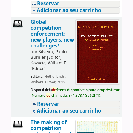
Reservar
Adicionar ao seu carrinho
Global
competition
enforcement:
new players, new
challenges/
por
Silveira, Paulo
Burnier
[Editor]
|
Kovacic, William E
[Editor]
.
Editora:
Netherlands:
Wolters Kluwer, 2019
Disponibilida
de
:
Itens disponíveis para empréstimo:
[
Número
de
chamada:
341.3787 G562
]
(1).
Reservar
Adicionar ao seu carrinho
The making of
competition