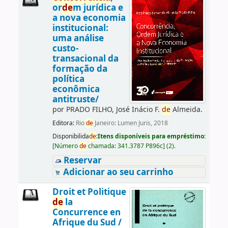
or
de
m jurídica e
a nova economia
institucional:
uma análise
custo-
transacional da
formação da
política
econômica
antitruste/
por
PRADO FILHO, José Inácio F.
de
Almeida.
Editora:
Rio
de
Janeiro: Lumen Juris, 2018
Disponibilida
de
:
Itens disponíveis para empréstimo:
[
Número
de
chamada:
341.3787 P896c
]
(2).
Reservar
Adicionar ao seu carrinho
Droit et Politique
de
la
Concurrence en
Afrique du Sud /