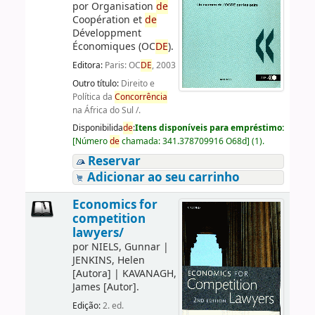
por
Organisation
de
Coopération et
de
Développment
Économiques (OC
DE
).
Editora:
Paris: OC
DE
, 2003
Outro título:
Direito e
Política da
Concorrência
na África do Sul /.
Disponibilida
de
:
Itens disponíveis para empréstimo:
[
Número
de
chamada:
341.378709916 O68d
]
(1).
Reservar
Adicionar ao seu carrinho
Economics for
competition
lawyers/
por
NIELS, Gunnar
|
JENKINS, Helen
[Autora]
|
KAVANAGH,
James
[Autor]
.
Edição:
2. ed.