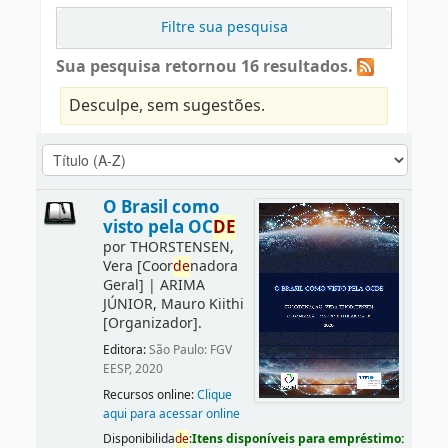
Filtre sua pesquisa
Sua pesquisa retornou 16 resultados.
Desculpe, sem sugestões.
O Brasil como
visto pela OC
DE
por
THORSTENSEN,
Vera
[Coor
de
nadora
Geral]
|
ARIMA
JÚNIOR, Mauro Kiithi
[Organizador]
.
Editora:
São Paulo: FGV
EESP, 2020
Recursos online:
Clique
aqui para acessar online
Disponibilida
de
:
Itens disponíveis para empréstimo: