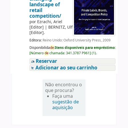
landscape of
retail
competition/
por
Ezrachi, Ariel
[Editor]
|
BERNITZ, Ulf
[Editor]
.
Editora:
Reino Unido: Oxford University Press, 2009
Disponibilida
de
:
Itens disponíveis para empréstimo:
[
Número
de
chamada:
341.3787 P961
]
(1).
Reservar
Adicionar ao seu carrinho
Não encontrou o
que procura?
Faça uma
sugestão de
aquisição