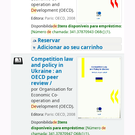
operation and
De
velopment (OECD).
Editora:
Paris: OECD, 2008
Disponibilida
de
:
Itens disponíveis para empréstimo:
[
Número
de
chamada:
341.37870943 O68c
]
(1).
Reservar
Adicionar ao seu carrinho
Competition law
and policy in
Ukraine : an
OECD peer
review /
por
Organisation for
Economic Co-
operation and
De
velopment (OECD).
Editora:
Paris: OECD, 2008
Disponibilida
de
:
Itens
disponíveis para empréstimo:
[
Número
de
chamada:
341.37870947 O68c
]
(1).