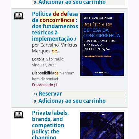
Adicionar ao seu carrinho
Política
de
de
fesa
da
concorrência
:
dos fundamentos
teóricos à
implementação /
por
Carvalho, Vinícius
Marques
de
.
Editora:
São Paulo:
Singular, 2023
Disponibilida
de
:
Nenhum
item disponível
Emprestado (1).
Reservar
Adicionar ao seu carrinho
Private labels,
brands, and
competition
policy: the
changing