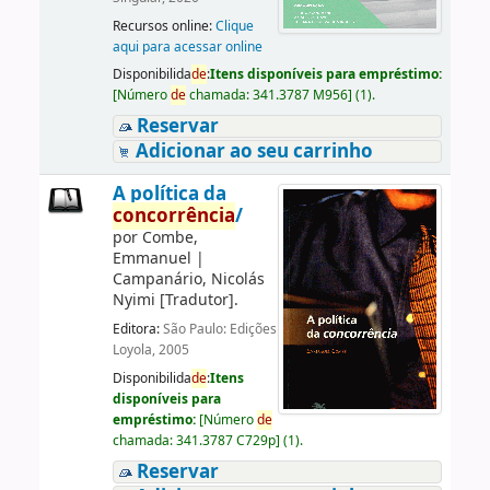
Recursos online:
Clique
aqui para acessar online
Disponibilida
de
:
Itens disponíveis para empréstimo:
[
Número
de
chamada:
341.3787 M956
]
(1).
Reservar
Adicionar ao seu carrinho
A política da
concorrência
/
por
Combe,
Emmanuel
|
Campanário, Nicolás
Nyimi
[Tradutor]
.
Editora:
São Paulo: Edições
Loyola, 2005
Disponibilida
de
:
Itens
disponíveis para
empréstimo:
[
Número
de
chamada:
341.3787 C729p
]
(1).
Reservar