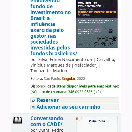
envolvendo
fundo de
investimento no
Brasil: a
influência
exercida pelo
gestor nas
sociedades
investidas pelos
fundos brasileiros/
por
Silva, Ednei Nascimento da
|
Carvalho,
Vinícius Marques de
[Prefaciador]
|
Tomazette, Marlon.
Editora:
São Paulo:
Singular
, 2022
Disponibilidade:
Itens disponíveis para empréstimo:
[
Número de chamada:
346.0922 S586c
]
(3).
Reservar
Adicionar ao seu carrinho
Conversando
com o CADE/
por
Dutra, Pedro.