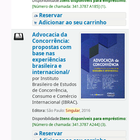
Disponibilidade:
Itens disponíveis para empréstimo:
[
Número de chamada:
341.3787 A185
]
(1).
Reservar
Adicionar ao seu carrinho
Advocacia da
Concorrência:
propostas com
base nas
experiências
brasileira e
internacional/
por
Instituto
Brasileiro de Estudos
de Concorrência,
Consumo e Comércio
Internacional (IBRAC).
Editora:
São Paulo:
Singular
, 2016
Disponibilidade:
Itens disponíveis para empréstimo:
[
Número de chamada:
341.3787 A244
]
(3).
Reservar