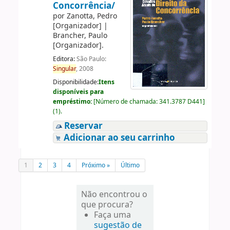
Concorrência/
por
Zanotta, Pedro
[Organizador]
|
Brancher, Paulo
[Organizador]
.
Editora:
São Paulo:
Singular
, 2008
Disponibilidade:
Itens
disponíveis para
empréstimo:
[
Número de chamada:
341.3787 D441
]
(1).
Reservar
Adicionar ao seu carrinho
1
2
3
4
Próximo »
Último
Não encontrou o
que procura?
Faça uma
sugestão de