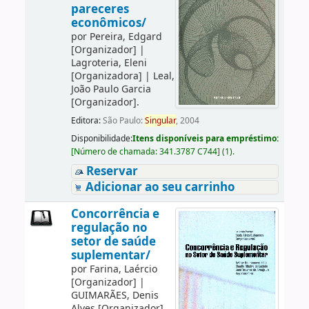
pareceres
econômicos/
por
Pereira, Edgard
[Organizador]
|
Lagroteria, Eleni
[Organizadora]
|
Leal,
João Paulo Garcia
[Organizador]
.
Editora:
São Paulo:
Singular
, 2004
Disponibilidade:
Itens disponíveis para empréstimo:
[
Número de chamada:
341.3787 C744
]
(1).
Reservar
Adicionar ao seu carrinho
Concorrência e
regulação no
setor de saúde
suplementar/
por
Farina, Laércio
[Organizador]
|
GUIMARÃES, Denis
Alves
[Organizador]
.