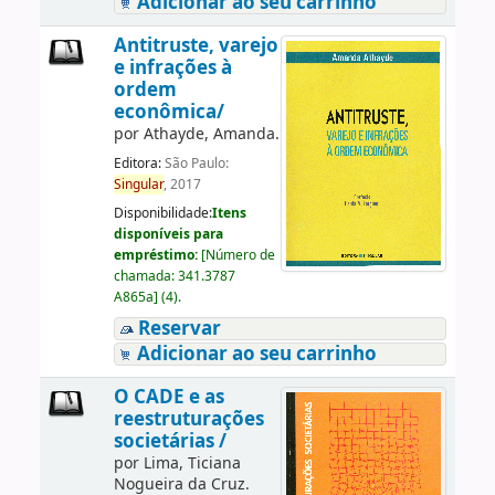
Adicionar ao seu carrinho
Antitruste, varejo
e infrações à
ordem
econômica/
por
Athayde, Amanda.
Editora:
São Paulo:
Singular
, 2017
Disponibilidade:
Itens
disponíveis para
empréstimo:
[
Número de
chamada:
341.3787
A865a
]
(4).
Reservar
Adicionar ao seu carrinho
O CADE e as
reestruturações
societárias /
por
Lima, Ticiana
Nogueira da Cruz.