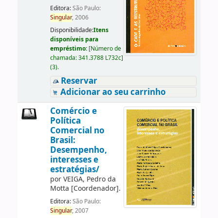
Editora:
São Paulo:
Singular
, 2006
Disponibilidade:
Itens
disponíveis para
empréstimo:
[
Número de
chamada:
341.3788 L732c
]
(3).
Reservar
Adicionar ao seu carrinho
Comércio e
Política
Comercial no
Brasil:
Desempenho,
interesses e
estratégias/
por
VEIGA, Pedro da
Motta
[Coordenador]
.
Editora:
São Paulo:
Singular
, 2007