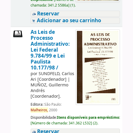
chamada:
341.2 S586a
]
(1).
Reservar
Adicionar ao seu carrinho
As Leis de
Processo
Administrativo:
Lei Federal
9.784/99 e Lei
Paulista
10.177/98 /
por
SUNDFELD, Carlos
Ari
[Coordenador]
|
MUÑOZ, Guillermo
Andrés
[Coordenador]
.
Editora:
São Paulo:
Malheiros,
2000
Disponibilidade:
Itens disponíveis para empréstimo:
[
Número de chamada:
341.362 L532
]
(2).
Reservar