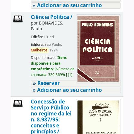
Adicionar ao seu carrinho
Ciência Política /
por
BONAVIDES,
Paulo.
Edição:
10. ed.
Editora:
São Paulo:
Malheiros,
1994
Disponibilidade:
Itens
disponíveis para
empréstimo:
[
Número de
chamada:
320 B699c
]
(1).
Reservar
Adicionar ao seu carrinho
Concessão de
Serviço Público
no regime da lei
n. 8.987/95:
conceitos e
princípios /