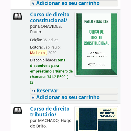
Adicionar ao seu carrinho
Curso de direito
constitucional/
por
BONAVIDES,
Paulo.
Edição:
35. ed. at.
Editora:
São Paulo:
Malheiros,
2020
Disponibilidade:
Itens
disponíveis para
empréstimo:
[
Número de
chamada:
341.2 B699c
]
(2).
Reservar
Adicionar ao seu carrinho
Curso de direito
tributário/
por
MACHADO, Hugo
de Brito.