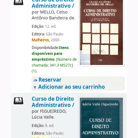
Administrativo /
por
MELLO, Celso
Antônio Bandeira de.
Edição:
12. ed.
Editora:
São Paulo:
Malheiros,
2000
Disponibilidade:
Itens
disponíveis para
empréstimo:
[
Número de
chamada:
341.3 M527c
]
(1).
Reservar
Adicionar ao seu carrinho
Curso de Direito
Administrativo /
por
FIGUEIREDO,
Lúcia Valle.
Edição:
9. ed.
Editora:
São Paulo: