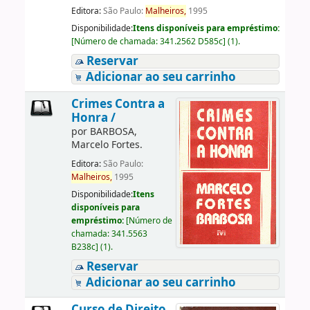
Editora:
São Paulo:
Malheiros,
1995
Disponibilidade:
Itens disponíveis para empréstimo:
[
Número de chamada:
341.2562 D585c
]
(1).
Reservar
Adicionar ao seu carrinho
Crimes Contra a
Honra /
por
BARBOSA,
Marcelo Fortes.
Editora:
São Paulo:
Malheiros,
1995
Disponibilidade:
Itens
disponíveis para
empréstimo:
[
Número de
chamada:
341.5563
B238c
]
(1).
Reservar
Adicionar ao seu carrinho
Curso de Direito