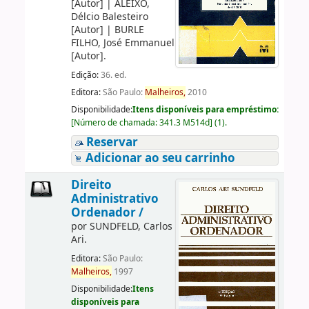
[Autor]
|
ALEIXO,
Délcio Balesteiro
[Autor]
|
BURLE
FILHO, José Emmanuel
[Autor]
.
Edição:
36. ed.
Editora:
São Paulo:
Malheiros,
2010
Disponibilidade:
Itens disponíveis para empréstimo:
[
Número de chamada:
341.3 M514d
]
(1).
Reservar
Adicionar ao seu carrinho
Direito
Administrativo
Ordenador /
por
SUNDFELD, Carlos
Ari.
Editora:
São Paulo:
Malheiros,
1997
Disponibilidade:
Itens
disponíveis para