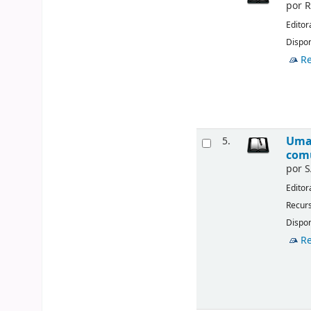
por
R
Editor
Dispon
Re
Uma 
5.
comu
por
S
Editor
Recurs
Dispon
Re