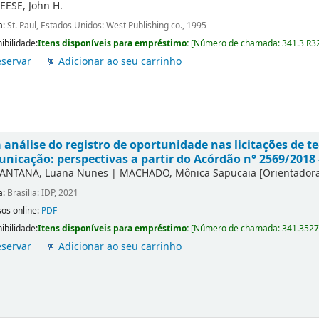
EESE, John H.
a:
St. Paul, Estados Unidos: West Publishing co., 1995
ibilidade:
Itens disponíveis para empréstimo:
[
Número de chamada:
341.3 R3
servar
Adicionar ao seu carrinho
análise do registro de oportunidade nas licitações de t
nicação: perspectivas a partir do Acórdão n° 2569/2018 
ANTANA, Luana Nunes
|
MACHADO, Mônica Sapucaia
[Orientador
a:
Brasília: IDP, 2021
os online:
PDF
ibilidade:
Itens disponíveis para empréstimo:
[
Número de chamada:
341.3527
servar
Adicionar ao seu carrinho