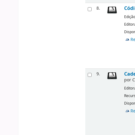
Códi
8.
Ediçã
Editor
Dispon
Re
Cade
9.
por
C
Editor
Recurs
Dispon
Re