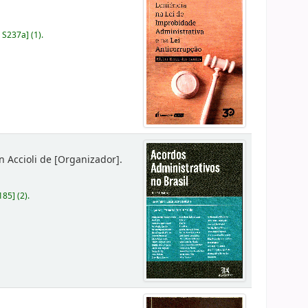
 S237a
]
(1).
 Accioli de
[Organizador]
.
185
]
(2).