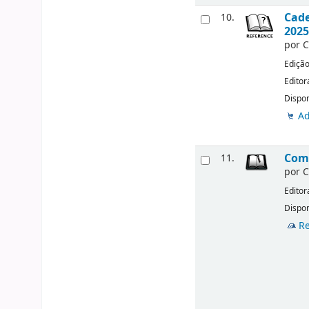
Cade
10.
2025
por
C
Ediçã
Editor
Dispon
Ad
Come
11.
por
C
Editor
Dispon
Re