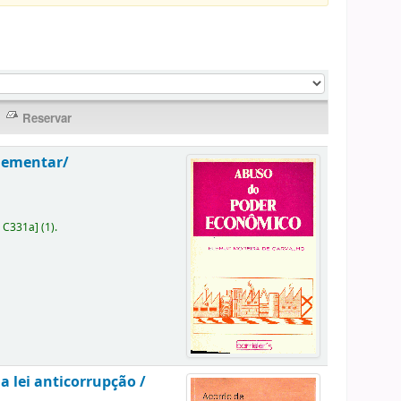
plementar/
8 C331a
]
(1).
a lei anticorrupção /