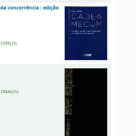
da concorrência : edição
 C755
]
(1).
 C924c
]
(1).