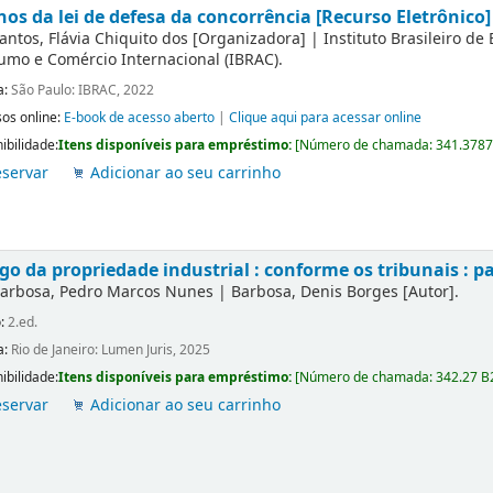
nos da lei de defesa da concorrência [Recurso Eletrônico]
antos, Flávia Chiquito dos
[Organizadora]
|
Instituto Brasileiro de
mo e Comércio Internacional (IBRAC).
a:
São Paulo: IBRAC, 2022
os online:
E-book de acesso aberto
|
Clique aqui para acessar online
ibilidade:
Itens disponíveis para empréstimo:
[
Número de chamada:
341.3787
servar
Adicionar ao seu carrinho
go da propriedade industrial : conforme os tribunais : p
arbosa, Pedro Marcos Nunes
|
Barbosa, Denis Borges
[Autor]
.
o:
2.ed.
a:
Rio de Janeiro: Lumen Juris, 2025
ibilidade:
Itens disponíveis para empréstimo:
[
Número de chamada:
342.27 B
servar
Adicionar ao seu carrinho