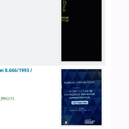
ei 8.666/1993 /
 J96c
]
(1).