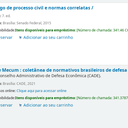
go de processo civil e normas correlatas /
o:
7. ed.
a:
Brasília: Senado Federal, 2015
ibilidade:
Itens disponíveis para empréstimo:
[
Número de chamada:
341.46 C
servar
Adicionar ao seu carrinho
 Mecum : coletânea de normativos brasileiros de defesa
onselho Administrativo de Defesa Econômica (CADE).
a:
Brasília: CADE, 2021
os online:
Clique aqui para acessar online
ibilidade:
Itens disponíveis para empréstimo:
[
Número de chamada:
341.3787
servar
Adicionar ao seu carrinho