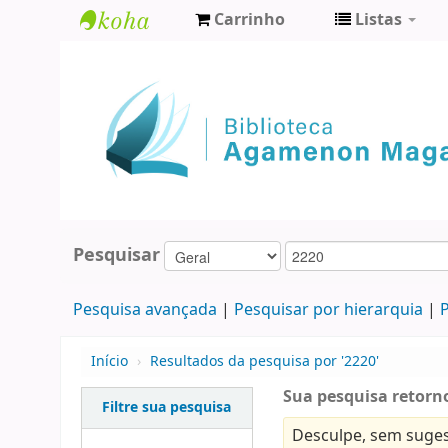
Carrinho
Listas
Biblioteca
Agamenon
Magalhães
Pesquisar
Pesquisa avançada
Pesquisar por hierarquia
P
Início
›
Resultados da pesquisa por '2220'
Sua pesquisa retorn
Filtre sua pesquisa
Desculpe, sem suges