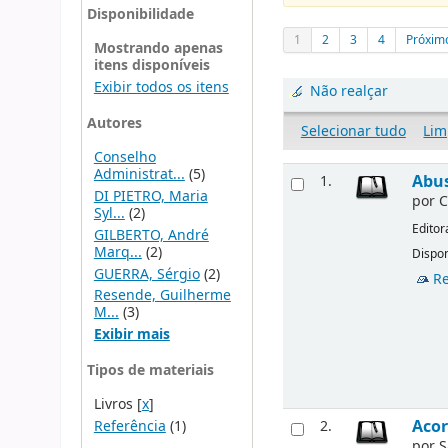
Disponibilidade
1
2
3
4
Próxim
Mostrando apenas
itens disponíveis
Exibir todos os itens
Não realçar
Autores
Selecionar tudo
Lim
Conselho
Administrat...
(5)
Abus
1.
DI PIETRO, Maria
por
C
Syl...
(2)
Editor
GILBERTO, André
Marq...
(2)
Dispon
GUERRA, Sérgio
(2)
Re
Resende, Guilherme
M...
(3)
Exibir mais
Tipos de materiais
Livros
[
x
]
Acor
Referência
(1)
2.
por
S