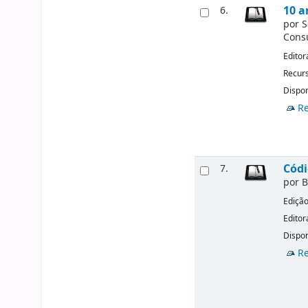
10 a
6.
por
S
Consu
Editor
Recurs
Dispon
Re
Códi
7.
por
B
Ediçã
Editor
Dispon
Re