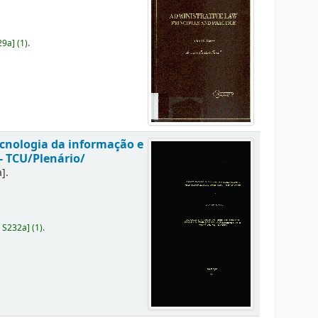
29a
]
(1).
ecnologia da informação e
- TCU/Plenário/
a]
.
 S232a
]
(1).