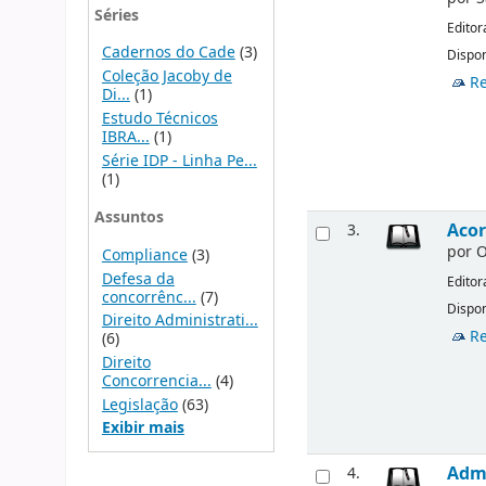
Séries
Editor
Cadernos do Cade
(3)
Dispon
Coleção Jacoby de
Re
Di...
(1)
Estudo Técnicos
IBRA...
(1)
Série IDP - Linha Pe...
(1)
Assuntos
Acor
3.
por
O
Compliance
(3)
Defesa da
Editor
concorrênc...
(7)
Dispon
Direito Administrati...
Re
(6)
Direito
Concorrencia...
(4)
Legislação
(63)
Exibir mais
Admi
4.