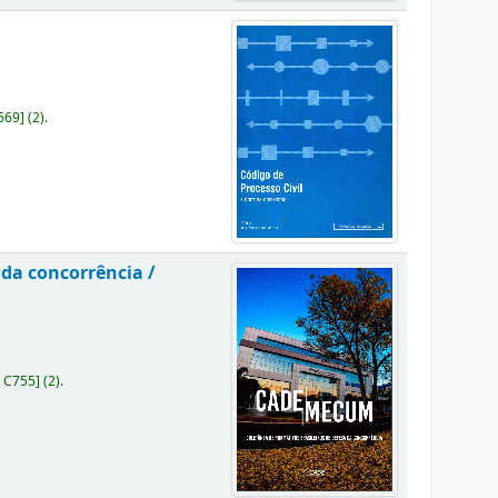
669
]
(2).
 da concorrência /
 C755
]
(2).