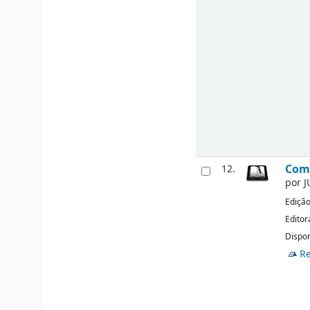
Come
12.
por
J
Ediçã
Editor
Dispon
Re