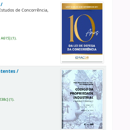
 /
 Estudos de Concorrência,
 A615
]
(1).
atentes /
238c
]
(1).