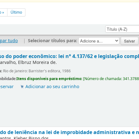
o »
Último
par tudo
|
Selecionar títulos para:
o do poder econômico: lei n° 4.137/62 e legislação com
arvalho, Elbruz Moreira de.
a:
Rio de Janeiro: Barrister's editora, 1986
ibilidade:
Itens disponíveis para empréstimo:
[
Número de chamada:
341.378
servar
Adicionar ao seu carrinho
do de leniência na lei de improbidade administrativa e n
antos, Kleber Bispo dos.