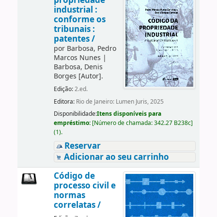
propriedade
industrial :
conforme os
tribunais :
patentes /
por
Barbosa, Pedro
Marcos Nunes
|
Barbosa, Denis
Borges
[Autor]
.
Edição:
2.ed.
Editora:
Rio de Janeiro: Lumen Juris, 2025
Disponibilidade:
Itens disponíveis para
empréstimo:
[
Número de chamada:
342.27 B238c
]
(1).
Reservar
Adicionar ao seu carrinho
Código de
processo civil e
normas
correlatas /