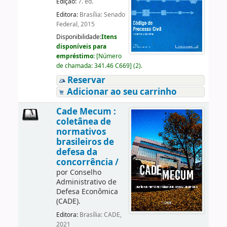
Edição:
7. ed.
Editora:
Brasília: Senado
Federal, 2015
Disponibilidade:
Itens
disponíveis para
empréstimo:
[
Número
de chamada:
341.46 C669
]
(2).
Reservar
Adicionar ao seu carrinho
Cade Mecum :
coletânea de
normativos
brasileiros de
defesa da
concorrência /
por
Conselho
Administrativo de
Defesa Econômica
(CADE).
Editora:
Brasília: CADE,
2021