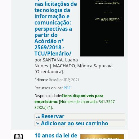
nas licitações de
tecnologia da
informação e
comunicação:
perspectivas a
partir do
Acórdão n°
2569/2018 -
TCU/Plenário/
por
SANTANA, Luana
Nunes
|
MACHADO, Mônica Sapucaia
[Orientadora]
.
Editora:
Brasília: IDP, 2021
Recursos online:
PDF
Disponibilidade:
Itens disponíveis para
empréstimo:
[
Número de chamada:
341.3527
S232a
]
(1).
Reservar
Adicionar ao seu carrinho
10 anos da lei de