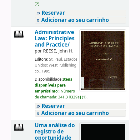
(2).
Reservar
Adicionar ao seu carrinho
Administrative
Law: Principles
and Practice/
por
REESE, John H.
Editora:
St. Paul, Estados
Unidos: West Publishing
co., 1995
Disponibilidade:
Itens
disponíveis para
empréstimo:
[
Número
de chamada:
341.3 R329a
]
(1).
Reservar
Adicionar ao seu carrinho
Uma análise do
registro de
oportunidade