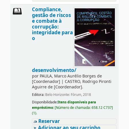
Compliance,
gestão de riscos
e combate à
corrupção:
integridade para
o
desenvolvimento/
por
PAULA, Marco Aurélio Borges de
[Coordenador]
|
CASTRO, Rodrigo Pironti
Aguirre de
[Coordenador]
.
Editora:
Belo Horizonte: Fórum, 2018
Disponibilidade:
Itens disponíveis para
empréstimo:
[
Número de chamada:
658.12 C737
]
(1).
Reservar
Adicionar ao seu carrinho