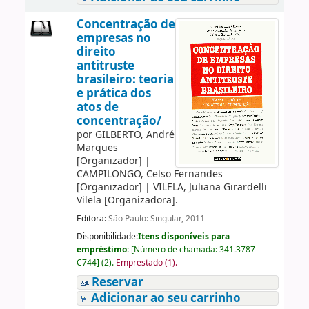
Concentração de
empresas no
direito
antitruste
brasileiro: teoria
e prática dos
atos de
concentração/
por
GILBERTO, André
Marques
[Organizador]
|
CAMPILONGO, Celso Fernandes
[Organizador]
|
VILELA, Juliana Girardelli
Vilela
[Organizadora]
.
Editora:
São Paulo: Singular, 2011
Disponibilidade:
Itens disponíveis para
empréstimo:
[
Número de chamada:
341.3787
C744
]
(2).
Emprestado (1).
Reservar
Adicionar ao seu carrinho