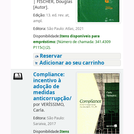
|
FISCHER, Douglas
[Autor]
.
Edição:
13. ed. rev. at,
ampl.
Editora:
São Paulo: Atlas, 2021
Disponibilidade:
Itens disponíveis para
empréstimo:
[
Número de chamada:
341.4309
P115c
]
(2).
Reservar
Adicionar ao seu carrinho
Compliance:
incentivo à
adoção de
medidas
anticorrupção/
por
VERÍSSIMO,
Carla.
Editora:
São Paulo:
Saraiva, 2017
Disponibilidade:
Itens