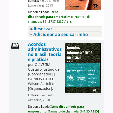
Editora:
Rio de Janeiro:
Lumen Juris, 2018
Disponibilidade:
Itens
disponíveis para empréstimo:
[
Número de
chamada:
341.3787 S237a
]
(1).
Reservar
Adicionar ao seu carrinho
Acordos
administrativos
no Brasil: teoria
e prática/
por
OLIVEIRA,
Gustavo Justino de
[Coordenador]
|
BARROS FILHO,
Wilson Accioli de
[Organizador]
.
Editora:
São Paulo:
Almedina, 2020
Disponibilidade:
Itens disponíveis para
empréstimo:
[
Número de chamada:
341.35 A185
]