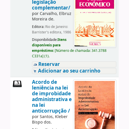
legislação
complementar/
por
Carvalho, Elbruz
Moreira de.
Editora:
Rio de Janeiro:
Barrister's editora, 1986
Disponibilidade:
Itens
disponíveis para
empréstimo:
[
Número de chamada:
341.3788
C331a
]
(1).
Reservar
Adicionar ao seu carrinho
Acordo de
leniência na lei
de improbidade
administrativa e
na lei
anticorrupção /
por
Santos, Kleber
Bispo dos.