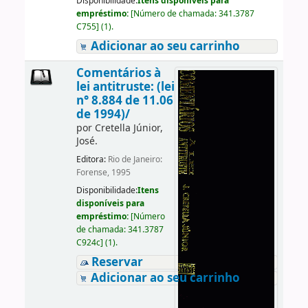
Disponibilidade:
Itens disponíveis para
empréstimo:
[
Número de chamada:
341.3787
C755
]
(1).
Adicionar ao seu carrinho
Comentários à
lei antitruste: (lei
n° 8.884 de 11.06
de 1994)/
por
Cretella Júnior,
José.
Editora:
Rio de Janeiro:
Forense, 1995
Disponibilidade:
Itens
disponíveis para
empréstimo:
[
Número
de chamada:
341.3787
C924c
]
(1).
Reservar
Adicionar ao seu carrinho