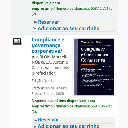
disponíveis para
empréstimo:
[
Número de chamada:
658.12 V517c
]
(2).
Reservar
Adicionar ao seu carrinho
Compliance e
governança
corporativa/
por
BLOK, Marcella
|
NÓBREGA, Antonio
Carlos Vasconcellos
[Prefaciador]
.
Edição:
3. ed. at.
Editora:
Rio de Janeiro:
Freitas Bastos, 2020
Disponibilidade:
Itens disponíveis para
empréstimo:
[
Número de chamada:
658.4 B652c
]
(2).
Reservar
Adicionar ao seu carrinho