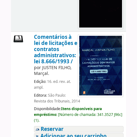
Comentários à
lei de licitações e
contratos
administrativos:
lei 8.666/1993 /
por
JUSTEN FILHO,
Marçal.
Edição:
16. ed. rev. at.
ampl.
Editora:
São Paulo:
Revista dos Tribunais, 2014
Disponibilidade:
Itens disponíveis para
empréstimo:
[
Número de chamada:
341.3527 J96c
]
(1).
Reservar
Adicionar ao seu carrinho